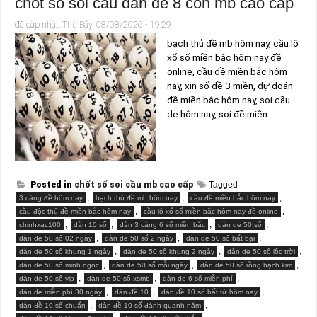
chốt số soi cầu dàn đề 8 con mb cao cấp
đã câp nhật:
Thứ Bảy, 08/08/2026 - 19:29
bạch thủ đề mb hôm nay, cầu lô
xổ số miền bắc hôm nay đề
online, cầu đề miền bắc hôm
nay, xin số đề 3 miền, dự đoán
đề miền bắc hôm nay, soi cầu
de hôm nay, soi đề miền…
Posted in
chốt số soi cầu mb cao cấp
Tagged
,
,
,
3 càng đề hôm nay
bạch thủ đề mb hôm nay
cầu đề miền bắc hôm nay
,
,
cầu độc thủ đề miền bắc hôm nay
cầu lô xổ số miền bắc hôm nay đề online
,
,
,
,
chinhxac100
dàn 10 số
dàn 3 càng 6 số miền bắc
dàn de 50 số
,
,
,
dàn de 50 số 02 ngày
dàn de 50 số 2 ngày
dàn de 50 số bất bại
,
,
,
dàn de 50 số khung 1 ngày
dàn de 50 số khung 2 ngày
dàn de 50 số lộc trời
,
,
,
dàn de 50 số minh ngọc
dàn de 50 số mỗi ngày
dàn de 50 số rồng bạch kim
,
,
,
dàn de 50 số vip
dàn de 50 số xsmb
dàn de 6 số miễn phí
,
,
,
dàn de miễn phí 30 ngày
dàn đề 10
dàn đề 10 số bất tử hôm nay
,
,
dàn đề 10 số chuẩn
dàn đề 10 số đánh quanh năm