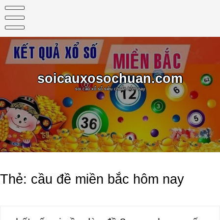
Skip
to
content
soicauxosochuan.com
soi cầu xổ số siêu chuẩn hôm nay
Thẻ:
cầu đề miền bắc hôm nay