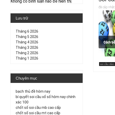
Không có bình luận nào để hiển thị.
đã câp nhật
Lưu trữ
Tháng 6 2026
Tháng 5 2026
Tháng 4 2026
Tháng 3 2026
Tháng 2 2026
Tháng 1 2026
soi cầu dàn
Chuyên mục
bạch thủ đề hôm nay
bí quyết soi cầu xổ số hôm nay chính
xác 100
chốt số soi cầu mb cao cấp
chốt số soi cầu mt cao cấp