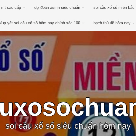
u mt cao cấp
dự đoán xsmn siêu chuẩn
soi cầu xổ số miền bắc
bí quyết soi cầu xổ số hôm nay chính xác 100
bạch thủ đề hôm nay
auxosochua
soi cầu xổ số siêu chuẩn hôm nay