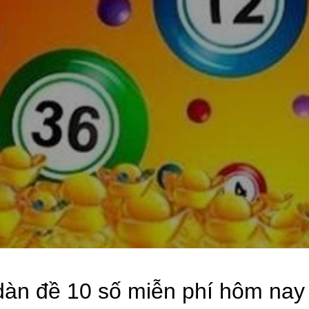
dàn đề 10 số miễn phí hôm nay