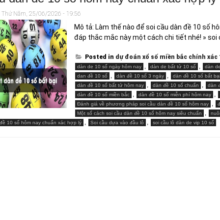
:
Thứ Năm, 25/06/2026 - 19:56
Mô tả: Làm thế nào để soi cầu dàn đề 10 số hô
đáp thắc mắc này một cách chi tiết nhé! » soi
Posted in
dự đoán xổ số miền bắc chính xác 
,
,
dàn de 10 số ngày hôm nay
dàn de bất tử 10 số
dàn de
,
,
dan đề 10 số
dàn đề 10 số 3 ngày
dàn đề 10 số bất bạ
,
,
dàn đề 10 số bất tử hôm nay
dàn đề 10 số chuẩn
dàn 
,
,
dàn đề 10 số miền bắc
dàn đề 10 số miễn phí hôm nay
,
Đánh giá về phương pháp soi cầu dàn đề 10 số hôm nay
,
Một số cách soi cầu dàn đề 10 số hôm nay siêu chuẩn
nuô
,
,
 đề 10 số hôm nay chuẩn xác hợp lý
Soi cầu dựa vào đầu lô
soi cầu lô dàn de vip 10 số