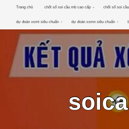
Skip
Trang chủ
chốt số soi cầu mb cao cấp
chốt số soi cầ
to
content
dự đoán xsmt siêu chuẩn
dự đoán xsmn siêu chuẩn
soic