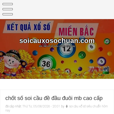
Skip
to
content
soicauxosochuan.com
soi cầu xổ số siêu chuẩn hôm nay
chốt số soi cầu đề đầu đuôi mb cao cấp
đã câp nhật:
Thứ Tư, 05/08/2026 - 20:01
by
soi cầu xổ số siêu chuẩn hôm
nay