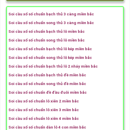
Soi cầu xổ số chuẩn bạch thủ 3 càng miền bắc
Soi cầu xổ số chuẩn song thủ 3 càng miền bắc
Soi cầu xổ số chuẩn bạch thủ lô miền bắc
Soi cầu xổ số chuẩn song thủ lô miền bắc
Soi cầu xổ số chuẩn bạch thủ lô kép miền bắc
Soi cầu xổ số chuẩn song thủ lô kép miền bắc
Soi cầu xổ số chuẩn bạch thủ lô 2 nháy miền bắc
Soi cầu xổ số chuẩn bạch thủ đề miền bắc
Soi cầu xổ số chuẩn song thủ đề miền bắc
Soi cầu xổ số chuẩn đề đầu đuôi miền bắc
Soi cầu xổ số chuẩn lô xiên 2 miền bắc
Soi cầu xổ số chuẩn lô xiên 3 miền bắc
Soi cầu xổ số chuẩn lô xiên 4 miền bắc
Soi cầu xổ số chuẩn dàn lô 4 con miền bắc