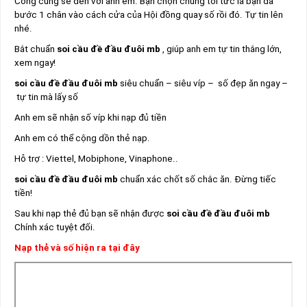
Công cũng sẽ đến với anh em. Bạn chọn chúng tôi tức là bạn đã
bước 1 chân vào cách cửa của Hội đồng quay số rồi đó. Tự tin lên
nhé.
Bắt chuẩn
soi cầu đề đầu đuôi mb
, giúp anh em tự tin thắng lớn,
xem ngay!
soi cầu đề đầu đuôi mb
siêu chuẩn – siêu víp –
số đẹp ăn ngay –
tự tin mà lấy số
Anh em sẽ nhận số víp khi nạp đủ tiền
Anh em có thể cộng dồn thẻ nạp.
Hỗ trợ : Viettel, Mobiphone, Vinaphone..
soi cầu đề đầu đuôi mb
chuẩn xác chốt số chắc ăn. Đừng tiếc
tiền!
Sau khi nạp thẻ đủ bạn sẽ nhận được
soi cầu đề đầu đuôi mb
Chính xác tuyệt đối.
Nạp thẻ và số hiện ra tại đây