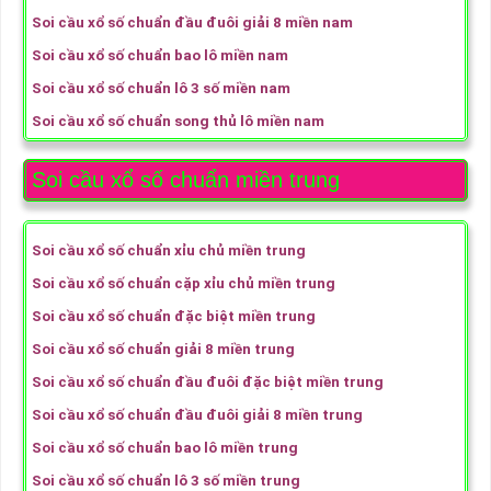
Soi cầu xổ số chuẩn đầu đuôi giải 8 miền nam
Soi cầu xổ số chuẩn bao lô miền nam
Soi cầu xổ số chuẩn lô 3 số miền nam
Soi cầu xổ số chuẩn song thủ lô miền nam
Soi cầu xổ số chuẩn miền trung
Soi cầu xổ số chuẩn xỉu chủ miền trung
Soi cầu xổ số chuẩn cặp xỉu chủ miền trung
Soi cầu xổ số chuẩn đặc biệt miền trung
Soi cầu xổ số chuẩn giải 8 miền trung
Soi cầu xổ số chuẩn đầu đuôi đặc biệt miền trung
Soi cầu xổ số chuẩn đầu đuôi giải 8 miền trung
Soi cầu xổ số chuẩn bao lô miền trung
Soi cầu xổ số chuẩn lô 3 số miền trung