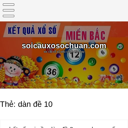
Skip
to
content
soicauxosochuan.com
soi cầu xổ số siêu chuẩn hôm nay
Thẻ:
dàn đề 10