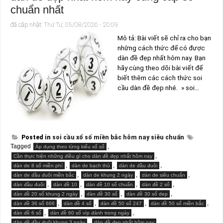
hôm
chuẩn nhất
nay
chuẩn
xác
đã câp nhật:
Thứ Tư, 05/08/2026 - 20:09
hợp
lý
Mô tả: Bài viết sẽ chỉ ra cho bạn
những cách thức để có được
dàn đề đẹp nhất hôm nay. Bạn
hãy cùng theo dõi bài viết để
biết thêm các cách thức soi
cầu dàn đề đẹp nhé. » soi…
Posted in
soi cầu xổ số miền bắc hôm nay siêu chuẩn
Tagged
,
Áp dụng theo từng kiểu xổ số
,
Cần thực hiện những điều gì cho dàn đề đẹp nhất hôm nay
,
,
,
dàn de 8 số miền phí
dàn de bạch thủ
dàn de đầu đuôi
,
,
,
dàn de đầu đuôi miền bắc
dàn de khung 2 ngày
dàn de siêu chuẩn
,
,
,
,
dàn đầu đuôi
dàn đề 10
dàn đề 10 số chuẩn
dàn đề 2 số
,
,
,
dàn đề 20 số khung 2 ngày
dàn đề 30 số
dàn đề 30 số dep
,
,
,
,
dàn đề 36 số 666
dàn đề 4 số
dàn đề 50 số 247
dàn đề 50 số miền bắc
,
,
dàn đề 6 số
dàn đề 60 số víp đánh trong ngày
,
,
dàn đề đầu đuôi khung 3 ngày
dàn đề đẹp nhất hôm nay