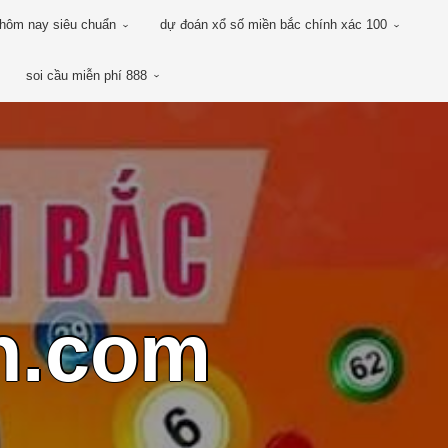
 hôm nay siêu chuẩn
dự đoán xổ số miền bắc chính xác 100
soi cầu miễn phí 888
n.com