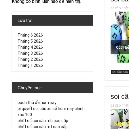
Không có bình luận nào để hiển thị.
đã câp nhật
Lưu trữ
Tháng 6 2026
Tháng 5 2026
Tháng 4 2026
Tháng 3 2026
Tháng 2 2026
Tháng 1 2026
soi cầu dàn
Chuyên mục
soi c
bạch thủ đề hôm nay
đã câp nhật
bí quyết soi cầu xổ số hôm nay chính
xác 100
chốt số soi cầu mb cao cấp
chốt số soi cầu mt cao cấp