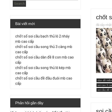
Search
chốt 
Bài viết mới
đã câp nhật
chốt số soi cầu bạch thủ lô 2 nháy
mb cao cấp
chốt số soi cầu song thủ 3 càng mb
cao cấp
chốt số soi cầu dàn đề 8 con mb cao
cấp
chốt số soi cầu song thủ lô kép mb
cao cấp
chốt số soi cầu đề đầu đuôi mb cao
dàn đề miền
cấp
soi cau 3 c
soi cầu đề 
Phản hồi gần đây
soi c