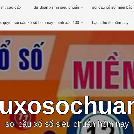
u mt cao cấp
dự đoán xsmn siêu chuẩn
soi cầu xổ số miền bắc
bí quyết soi cầu xổ số hôm nay chính xác 100
bạch thủ đề hôm nay
auxosochua
soi cầu xổ số siêu chuẩn hôm nay