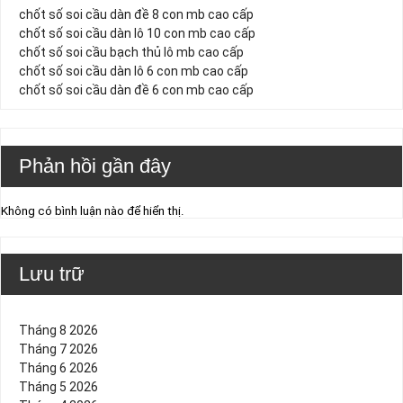
chốt số soi cầu dàn đề 8 con mb cao cấp
chốt số soi cầu dàn lô 10 con mb cao cấp
chốt số soi cầu bạch thủ lô mb cao cấp
chốt số soi cầu dàn lô 6 con mb cao cấp
chốt số soi cầu dàn đề 6 con mb cao cấp
Phản hồi gần đây
Không có bình luận nào để hiển thị.
Lưu trữ
Tháng 8 2026
Tháng 7 2026
Tháng 6 2026
Tháng 5 2026