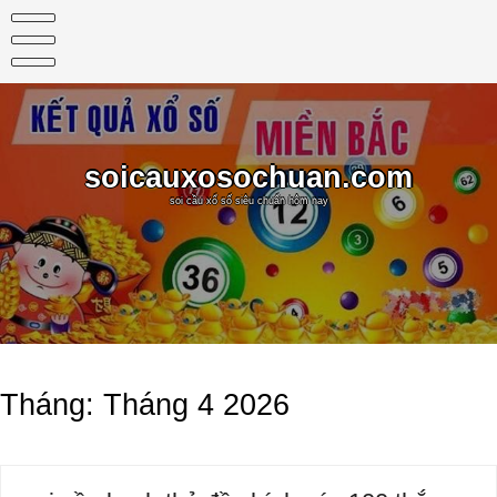
Skip
to
content
soicauxosochuan.com
soi cầu xổ số siêu chuẩn hôm nay
Tháng:
Tháng 4 2026