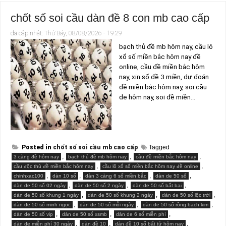
chốt số soi cầu dàn đề 8 con mb cao cấp
đã câp nhật:
Thứ Bảy, 08/08/2026 - 19:29
bạch thủ đề mb hôm nay, cầu lô
xổ số miền bắc hôm nay đề
online, cầu đề miền bắc hôm
nay, xin số đề 3 miền, dự đoán
đề miền bắc hôm nay, soi cầu
de hôm nay, soi đề miền…
Posted in
chốt số soi cầu mb cao cấp
Tagged
,
,
,
3 càng đề hôm nay
bạch thủ đề mb hôm nay
cầu đề miền bắc hôm nay
,
,
cầu độc thủ đề miền bắc hôm nay
cầu lô xổ số miền bắc hôm nay đề online
,
,
,
,
chinhxac100
dàn 10 số
dàn 3 càng 6 số miền bắc
dàn de 50 số
,
,
,
dàn de 50 số 02 ngày
dàn de 50 số 2 ngày
dàn de 50 số bất bại
,
,
,
dàn de 50 số khung 1 ngày
dàn de 50 số khung 2 ngày
dàn de 50 số lộc trời
,
,
,
dàn de 50 số minh ngọc
dàn de 50 số mỗi ngày
dàn de 50 số rồng bạch kim
,
,
,
dàn de 50 số vip
dàn de 50 số xsmb
dàn de 6 số miễn phí
,
,
,
dàn de miễn phí 30 ngày
dàn đề 10
dàn đề 10 số bất tử hôm nay