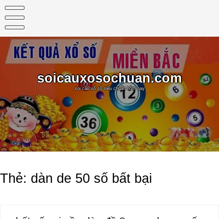
Skip
to
content
soicauxosochuan.com
soi cầu xổ số siêu chuẩn hôm nay
Thẻ:
dàn de 50 số bất bại