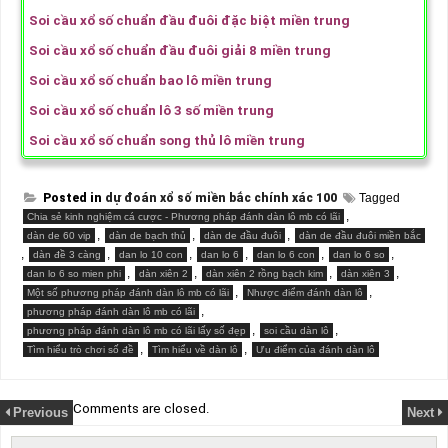
Soi cầu xổ số chuẩn đầu đuôi đặc biệt miền trung
Soi cầu xổ số chuẩn đầu đuôi giải 8 miền trung
Soi cầu xổ số chuẩn bao lô miền trung
Soi cầu xổ số chuẩn lô 3 số miền trung
Soi cầu xổ số chuẩn song thủ lô miền trung
Posted in
dự đoán xổ số miền bắc chính xác 100
Tagged
,
Chia sẻ kinh nghiệm cá cược - Phương pháp đánh dàn lô mb có lãi
,
,
,
dàn de 60 vip
dàn de bạch thủ
dàn de đầu đuôi
dàn de đầu đuôi miền bắc
,
,
,
,
,
,
dàn đề 3 càng
dan lo 10 con
dan lo 6
dan lo 6 con
dan lo 6 so
,
,
,
,
dan lo 6 so mien phi
dàn xiên 2
dàn xiên 2 rồng bạch kim
dàn xiên 3
,
,
Một số phương pháp đánh dàn lô mb có lãi
Nhược điểm đánh dàn lô
,
phương pháp đánh dàn lô mb có lãi
,
,
phương pháp đánh dàn lô mb có lãi lấy số đẹp
soi cầu dàn lô
,
,
Tìm hiểu trò chơi số đề
Tìm hiểu về dàn lô
Ưu điểm của đánh dàn lô
Comments are closed.
Previous
Next