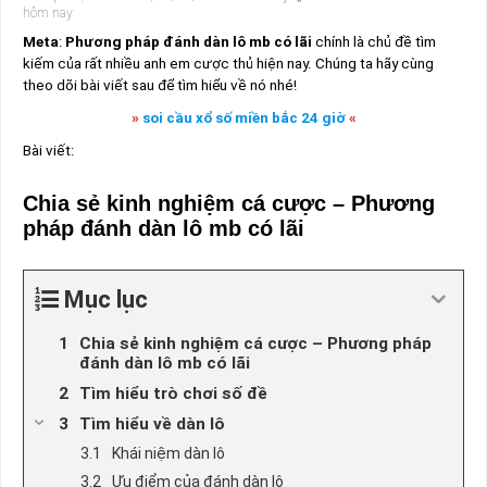
hôm nay
Meta
:
Phương pháp đánh dàn lô mb có lãi
chính là chủ đề tìm
kiếm của rất nhiều anh em cược thủ hiện nay. Chúng ta hãy cùng
theo dõi bài viết sau để tìm hiểu về nó nhé!
»
soi cầu xổ số miền bắc 24 giờ
«
Bài viết:
Chia sẻ kinh nghiệm cá cược – Phương
pháp đánh dàn lô mb có lãi
Mục lục
Chia sẻ kinh nghiệm cá cược – Phương pháp
đánh dàn lô mb có lãi
Tìm hiểu trò chơi số đề
Tìm hiểu về dàn lô
Khái niệm dàn lô
Ưu điểm của đánh dàn lô