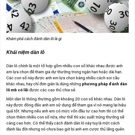
Khám phá cách đánh dàn lô là gì
Khái niệm dàn lô
Dàn lô chính là một tổ hợp gồm nhiều con số khác nhau được anh
em lựa chọn để tham gia dự thưởng trong ngắn hạn hoặc dài hạn.
Các con số này được anh em lựa chọn bằng nhiều cách soi cầu
khác nhau, hay chỉ đơn giản là dùng những
phương pháp đánh dàn
lô mb có lãi
được các cao thủ chia sẻ.
Một dàn lô thông thường gồm khoảng 20 con số khác nhau. Dàn lô
này được đông đảo anh em sử dụng để tham gia vì nó mang lại hiệu
quả tốt. Nhưng nếu anh em có mức vốn đầu tư cao hơn thì có thể
chọn thêm nhiều con số nữa, như thế thì xác suất trúng thưởng sẽ
càng cao hơn. Có thể thấy cách đánh dàn lô này tuy là một cách
đánh lâu đời nhưng nó chưa bao giờ bị anh em cược thủ lãng quên.