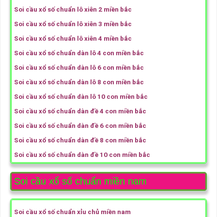
Soi cầu xổ số chuẩn lô xiên 2 miền bắc
Soi cầu xổ số chuẩn lô xiên 3 miền bắc
Soi cầu xổ số chuẩn lô xiên 4 miền bắc
Soi cầu xổ số chuẩn dàn lô 4 con miền bắc
Soi cầu xổ số chuẩn dàn lô 6 con miền bắc
Soi cầu xổ số chuẩn dàn lô 8 con miền bắc
Soi cầu xổ số chuẩn dàn lô 10 con miền bắc
Soi cầu xổ số chuẩn dàn đề 4 con miền bắc
Soi cầu xổ số chuẩn dàn đề 6 con miền bắc
Soi cầu xổ số chuẩn dàn đề 8 con miền bắc
Soi cầu xổ số chuẩn dàn đề 10 con miền bắc
Soi cầu xổ số chuẩn miền nam
Soi cầu xổ số chuẩn xỉu chủ miền nam