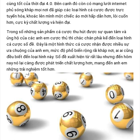
cùng tốt của thời đại 4.0. Bên cạnh đó còn có mạng lưới internet
phủ sóng khắp mọi nơi đã giúp các loại hình cá cược được trực
tuyến hóa, khoác lên mình một chiếc áo mới hấp dẫn hơn, lôi cuốn
hơn, cực kỳ chất lượng và hiện đại.
Trong số những sản phẩm cá cược thu hút được sự quan tâm và
ủng hộ của các anh em cược thủ thì chắc chắn phải kể đến loại hình
cá cược số đề. Đây là một hình thức cá cược nhận được nhiều sự
ưa chuộng của anh em, mức độ phổ biến rộng rãi khắp nơi, ai ai cũng
đều biết đến loại hình này. Số đề xuất hiện từ rất lâu nhưng đến hôm
nay nó lại càng được phát triển chất lượng hơn, mang đến anh em
những trải nghiệm tốt hơn.