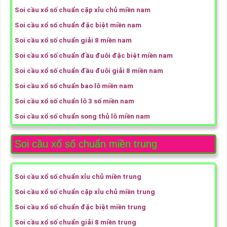
Soi cầu xổ số chuẩn cặp xỉu chủ miền nam
Soi cầu xổ số chuẩn đặc biệt miền nam
Soi cầu xổ số chuẩn giải 8 miền nam
Soi cầu xổ số chuẩn đầu đuôi đặc biệt miền nam
Soi cầu xổ số chuẩn đầu đuôi giải 8 miền nam
Soi cầu xổ số chuẩn bao lô miền nam
Soi cầu xổ số chuẩn lô 3 số miền nam
Soi cầu xổ số chuẩn song thủ lô miền nam
Soi cầu xổ số chuẩn miền trung
Soi cầu xổ số chuẩn xỉu chủ miền trung
Soi cầu xổ số chuẩn cặp xỉu chủ miền trung
Soi cầu xổ số chuẩn đặc biệt miền trung
Soi cầu xổ số chuẩn giải 8 miền trung