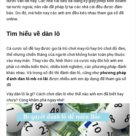
được vấn đề này. Các nhà cái đều đã đăng ký giấy phép kinh doanh
tại nước ngoài, nên vấn đề pháp lý tại các nhà cái đều được đảm
bảo. Do đó, mà hiện nay các anh em đều kéo nhau tham gia số đề
online.
Tìm hiểu về dàn lô
Cá cược số đề tuy được gọi là trò chơi may rủi hay trò chơi đỏ đen,
thế nhưng chiến thắng của người chơi không hoàn toàn phụ thuộc
vào may mắn. Thay vào đó, hình thức cá cược này đòi hỏi anh em
phải có nhiều kiến thức, nhiều kinh nghiệm, các phương pháp đánh
khác nhau. Và trong số đó thì đánh dàn lô, cũng như
phương pháp
đánh dàn lô mb có lãi
được nhiều anh em áp dụng để tham gia số
đề
Vậy dàn lô là gì? Cách chơi dàn lô như thế nào anh em đã biết hay
chưa? Cùng khám phá ngay nhé!