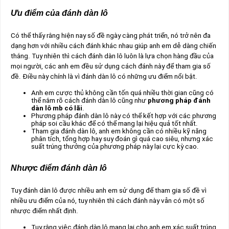
Ưu điểm của đánh dàn lô
Có thể thấy rằng hiện nay số đề ngày càng phát triển, nó trở nên đa
dạng hơn với nhiều cách đánh khác nhau giúp anh em dễ dàng chiến
thắng. Tuy nhiên thì cách đánh dàn lô luôn là lựa chọn hàng đầu của
mọi người, các anh em đều sử dụng cách đánh này để tham gia số
đề. Điều này chính là vì đánh dàn lô có những ưu điểm nổi bật.
Anh em cược thủ không cần tốn quá nhiều thời gian cũng có
thể nắm rõ cách đánh dàn lô cũng như
phương pháp đánh
dàn lô mb có lãi
.
Phương pháp đánh dàn lô này có thể kết hợp với các phương
pháp soi cầu khác để có thể mang lại hiệu quả tốt nhất.
Tham gia đánh dàn lô, anh em không cần có nhiều kỹ năng
phân tích, tổng hợp hay suy đoán gì quá cao siêu, nhưng xác
suất trúng thưởng của phương pháp này lại cực kỳ cao.
Nhược điểm đánh dàn lô
Tuy đánh dàn lô được nhiều anh em sử dụng để tham gia số đề vì
nhiều ưu điểm của nó, tuy nhiên thì cách đánh này vẫn có một số
nhược điểm nhất định.
Tuy rằng việc đánh dàn lô mang lại cho anh em xác suất trúng