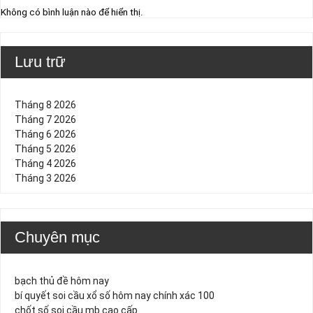
Không có bình luận nào để hiển thị.
Lưu trữ
Tháng 8 2026
Tháng 7 2026
Tháng 6 2026
Tháng 5 2026
Tháng 4 2026
Tháng 3 2026
Chuyên mục
bạch thủ đề hôm nay
bí quyết soi cầu xổ số hôm nay chính xác 100
chốt số soi cầu mb cao cấp