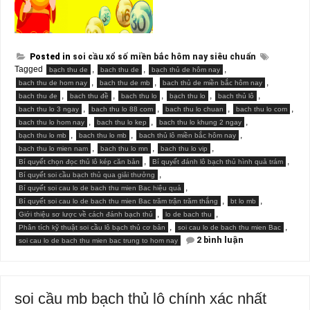
Posted in
soi cầu xổ số miền bắc hôm nay siêu chuẩn
Tagged
,
,
,
bạch thu de
bach thu de
bạch thủ de hôm nay
,
,
,
bach thu de hom nay
bach thu de mb
bach thủ de miền bắc hôm nay
,
,
,
,
,
bach thu đe
bach thu đề
bach thu lo
bạch thu lo
bach thủ lô
,
,
,
,
bach thu lo 3 ngay
bach thu lo 88 com
bach thu lo chuan
bach thu lo com
,
,
,
bach thu lo hom nay
bach thu lo kep
bach thu lo khung 2 ngay
,
,
,
bạch thu lo mb
bach thu lo mb
bach thủ lô miền bắc hôm nay
,
,
,
bach thu lo mien nam
bach thu lo mn
bach thu lo vip
,
,
Bí quyết chọn đọc thủ lô kép căn bản
Bí quyết đánh lô bạch thủ hình quả trám
,
Bí quyết soi cầu bạch thủ qua giải thưởng
,
Bí quyết soi cau lo de bach thu mien Bac hiệu quả
,
,
Bí quyết soi cau lo de bach thu mien Bac trăm trận trăm thắng
bt lo mb
,
,
Giới thiệu sơ lược về cách đánh bạch thủ
lo de bach thu
,
,
Phân tích kỹ thuật soi cầu lô bạch thủ cơ bản
soi cau lo de bach thu mien Bac
ở
2 bình luận
soi cau lo de bach thu mien bac trung to hom nay
soi
cau
lo
de
bach
soi cầu mb bạch thủ lô chính xác nhất
thu
mien