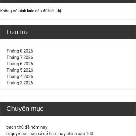
Không có bình luận nào để hiển thị.
Lưu trữ
Tháng 8 2026
Tháng 7 2026
Tháng 6 2026
Tháng 5 2026
Tháng 4 2026
Tháng 3 2026
Chuyên mục
bạch thủ đề hôm nay
bí quyết soi cầu xổ số hôm nay chính xác 100