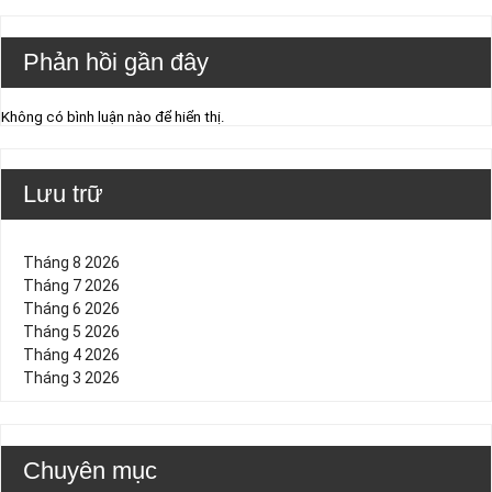
Phản hồi gần đây
Không có bình luận nào để hiển thị.
Lưu trữ
Tháng 8 2026
Tháng 7 2026
Tháng 6 2026
Tháng 5 2026
Tháng 4 2026
Tháng 3 2026
Chuyên mục