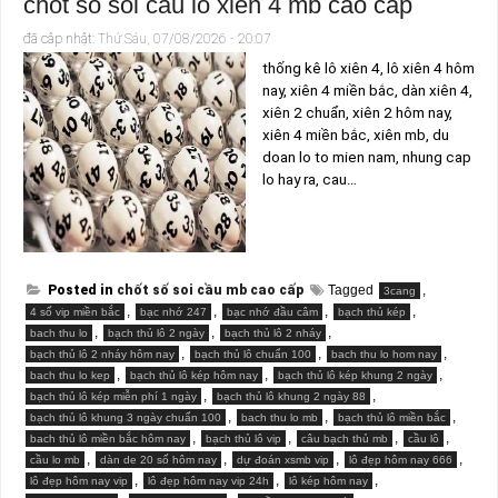
chốt số soi cầu lô xiên 4 mb cao cấp
đã câp nhật:
Thứ Sáu, 07/08/2026 - 20:07
thống kê lô xiên 4, lô xiên 4 hôm
nay, xiên 4 miền bắc, dàn xiên 4,
xiên 2 chuẩn, xiên 2 hôm nay,
xiên 4 miền bắc, xiên mb, du
doan lo to mien nam, nhung cap
lo hay ra, cau…
Posted in
chốt số soi cầu mb cao cấp
Tagged
,
3cang
,
,
,
,
4 số vip miền bắc
bạc nhớ 247
bạc nhớ đầu câm
bạch thủ kép
,
,
,
bach thu lo
bạch thủ lô 2 ngày
bạch thủ lô 2 nháy
,
,
,
bạch thủ lô 2 nháy hôm nay
bạch thủ lô chuẩn 100
bach thu lo hom nay
,
,
,
bach thu lo kep
bạch thủ lô kép hôm nay
bạch thủ lô kép khung 2 ngày
,
,
bạch thủ lô kép miễn phí 1 ngày
bạch thủ lô khung 2 ngày 88
,
,
,
bạch thủ lô khung 3 ngày chuẩn 100
bach thu lo mb
bạch thủ lô miền bắc
,
,
,
,
bach thủ lô miền bắc hôm nay
bạch thủ lô vip
câu bạch thủ mb
cầu lô
,
,
,
,
cầu lo mb
dàn de 20 số hôm nay
dự đoán xsmb vip
lô đẹp hôm nay 666
,
,
,
lô đẹp hôm nay vip
lô đẹp hôm nay vip 24h
lô kép hôm nay