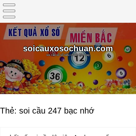
Skip
to
content
soicauxosochuan.com
soi cầu xổ số siêu chuẩn hôm nay
Thẻ:
soi cầu 247 bạc nhớ