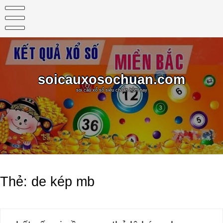
Skip
to
content
soicauxosochuan.com
soi cầu xổ số siêu chuẩn hôm nay
Thẻ:
de kép mb