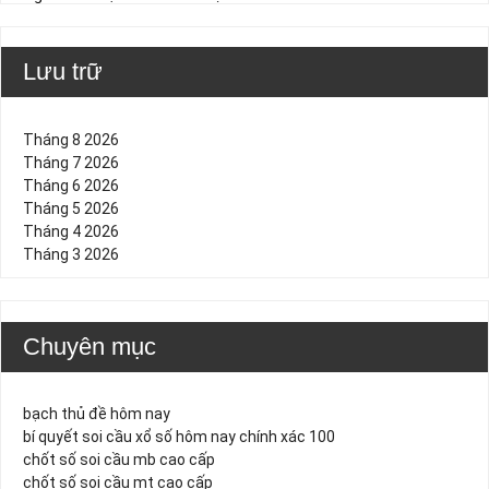
Lưu trữ
Tháng 8 2026
Tháng 7 2026
Tháng 6 2026
Tháng 5 2026
Tháng 4 2026
Tháng 3 2026
Chuyên mục
bạch thủ đề hôm nay
bí quyết soi cầu xổ số hôm nay chính xác 100
chốt số soi cầu mb cao cấp
chốt số soi cầu mt cao cấp