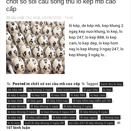
chốt số soi cầu song thủ lô kép mb cao
cấp
đã câp nhật:
Chủ Nhật, 09/08/2026 - 19:48
lô kép, de kép mb, kep khung 2
ngay, kep nuoi khung, lo kep, lo
kep 247, lo kep 888, lo kep
cam, lo kep dep, lo kep hom
nay, lo kep khung 3 ngay 247, lo
kep khung 3 ngày, lo…
Posted in
chốt số soi cầu mb cao cấp
Tagged
,
bach thu lo kep
,
,
,
,
,
de kép mb
kep khung 2 ngay
kep nuoi khung
lô gan kép
lo kep
,
,
,
,
,
lô kép 1 ngày
lo kep 247
lô kep 666
lô kép 888
lo kep cam
,
,
,
,
lo kep dep
lô kép gan
lô kép hôm nay
lô kép hôm nay miễn phí 95
,
,
,
lô kép khung
lô kép khung 1 ngày
lô kép khung 2 ngày
,
,
,
lo kep khung 3 ngày
lo kep khung 3 ngay 247
lô kép khung 5 ngày
,
,
,
,
,
lo kép mb
lô kép miền bắc
lô kép miền nam
lô kep ngon
lo khung kep
,
,
lo to kep
nuôi lô kép khung 3 ngày 99
soi cầu 247 lô kép khung 3 ngày
ở
107 bình luận