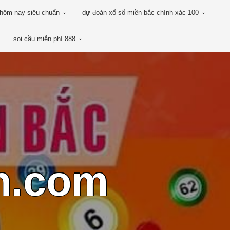
 hôm nay siêu chuẩn
dự đoán xổ số miền bắc chính xác 100
soi cầu miễn phí 888
n.com