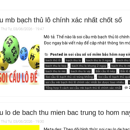
ầu mb bạch thủ lô chính xác nhất chốt số
:
Thứ Tư, 03/06/2026 - 19:47
Mô tả: Thế nào là soi cầu mb bạch thủ lô chí
Đọc ngay bài viết này để cập nhật thông tin m
Posted in
soi cầu xổ số miền bắc hôm nay s
,
,
,
bach thủ lô
bạch thu lo
bach thu lo 3 ngay
bach thu 
,
,
bach thu lo kep
bach thu lo khung 2 ngay
bạch thu lo m
,
,
,
bach thu lo mn
bach thu lo vip
Bắt cầu lô kép
Bắt lô
,
Soi cầu lô bạch thủ có trúng không
Soi cầu lô bạch thủ quả
,
soi cầu mb bạch thủ lô chính xác nhất ăn được bao nhiêu
Tổng hợp 5 cách soi cầu mb bạch thủ lô chính xác nhất
au lo de bach thu mien bac trung to hom na
:
Thứ Tư, 03/06/2026 - 19:30
Meta des: Theo dõi hình thức soi cau lo de ba