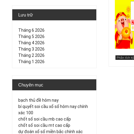
Lưu trữ
Tháng 6 2026
Tháng 5 2026
Tháng 4 2026
Tháng 3 2026
Tháng 2 2026
Phân tích kỹ
Tháng 1 2026
Chuyên mục
bạch thủ đề hôm nay
bí quyết soi cầu xổ số hôm nay chính
xác 100
chốt số soi cầu mb cao cấp
chốt số soi cầu mt cao cấp
dự đoán xổ số miền bắc chính xác