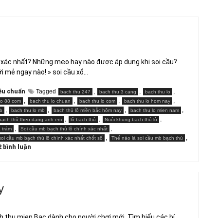
nh xác nhất? Những mẹo hay nào được áp dụng khi soi cầu?
ới mẻ ngay nào! » soi cầu xổ…
iêu chuẩn
Tagged
,
,
,
bach thu 247
bach thu 3 cang
bach thu lo
,
,
,
,
lo 88 com
bach thu lo chuan
bach thu lo com
bach thu lo hom nay
,
,
,
,
b
bach thu lo mb
bach thủ lô miền bắc hôm nay
bach thu lo mien nam
,
,
,
 bạch thủ theo dạng anh em
lô bạch thủ
Nuôi khung bạch thủ lô
,
,
 trám
Soi cầu mb bạch thủ lô chính xác nhất
,
,
soi cầu mb bạch thủ lô chính xác nhất chốt số
Thế nào là soi cầu mb bạch thủ
ở
2 bình luận
soi
cầu
mb
bạch
thủ
y
lô
chính
xác
nhất
chốt
ch thu mien Bac dành cho người chơi mới. Tìm hiểu các bí