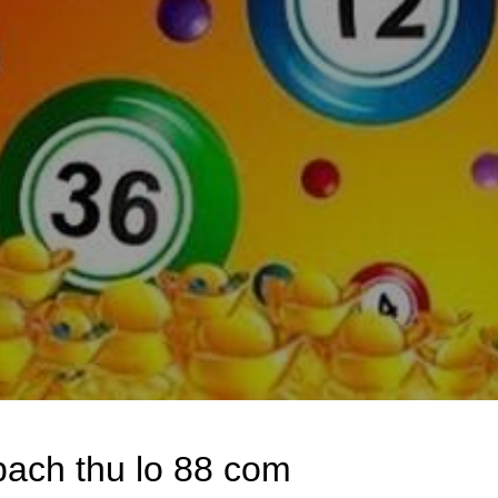
bach thu lo 88 com