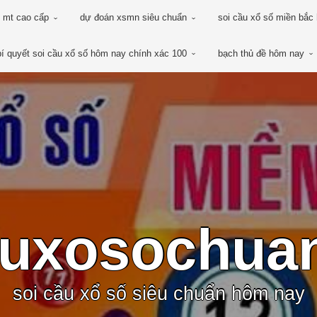
u mt cao cấp
dự đoán xsmn siêu chuẩn
soi cầu xổ số miền bắc
bí quyết soi cầu xổ số hôm nay chính xác 100
bạch thủ đề hôm nay
auxosochua
soi cầu xổ số siêu chuẩn hôm nay