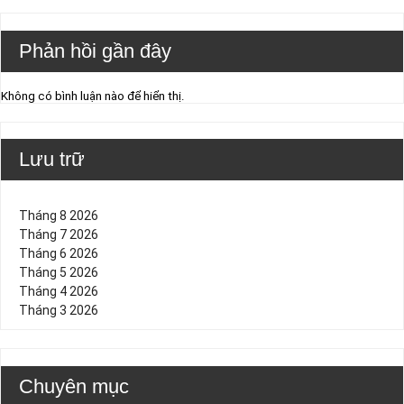
Phản hồi gần đây
Không có bình luận nào để hiển thị.
Lưu trữ
Tháng 8 2026
Tháng 7 2026
Tháng 6 2026
Tháng 5 2026
Tháng 4 2026
Tháng 3 2026
Chuyên mục