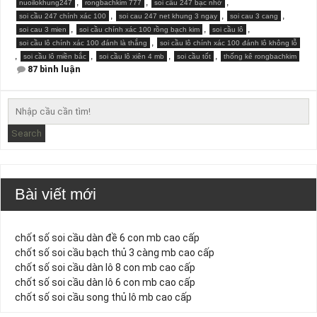
,
,
,
nuoilokhung247
rongbachkim 777
soi cầu 247 bạc nhớ
,
,
,
soi cầu 247 chính xác 100
soi cau 247 net khung 3 ngay
soi cau 3 cang
,
,
,
soi cau 3 mien
soi cầu chính xác 100 rồng bạch kim
soi cầu lô
,
soi cầu lô chính xác 100 đánh là thắng
soi cầu lô chính xác 100 đánh lô không lỗ
,
,
,
,
soi cầu lô miền bắc
soi cầu lô xiên 4 mb
soi cầu tốt
thống kê rongbachkim
ở
87 bình luận
chốt
số
soi
cầu
lô
xiên
Search
4
mb
cao
cấp
Bài viết mới
chốt số soi cầu dàn đề 6 con mb cao cấp
chốt số soi cầu bạch thủ 3 càng mb cao cấp
chốt số soi cầu dàn lô 8 con mb cao cấp
chốt số soi cầu dàn lô 6 con mb cao cấp
chốt số soi cầu song thủ lô mb cao cấp