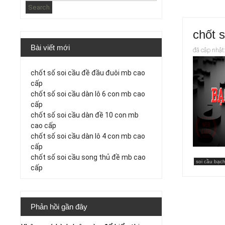
Search
chốt 
Bài viết mới
đã câp nhật
chốt số soi cầu đề đầu đuôi mb cao
cấp
chốt số soi cầu dàn lô 6 con mb cao
cấp
chốt số soi cầu dàn đề 10 con mb
cao cấp
chốt số soi cầu dàn lô 4 con mb cao
cấp
chốt số soi cầu song thủ đề mb cao
soi cầu bạch
cấp
Phản hồi gần đây