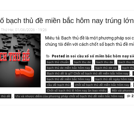
số bạch thủ đề miền bắc hôm nay trúng lớn
:
Thứ Hai, 01/06/2026 - 19:26
Miêu tả: Bạch thủ đề là một phương pháp soi c
chúng tôi đến với cách chốt số bạch thủ đề mi
Posted in
soi cầu xổ số miền bắc hôm nay s
,
,
,
bạch thủ chuẩn
bạch thu de
bach thu de
bach thu d
,
,
bạch thủ de miền bắc hôm nay
bạch thủ de vip
bạch th
,
Bạch thủ đề là gì? Chốt số bạch thủ đề miền bắc hôm nay
,
bạch thủ đề miền bắc hôm nay
bạch thủ đề ngày hôm nay
,
,
cầu đề bạch thủ
chốt số bạch thủ đề miền bắc hôm nay
,
Chốt số bạch thủ lô hôm nay ăn bao nhiêu
Một vài phương
,
2
 thủ đề
Ưu và nhược điểm của phương pháp chốt số bạch thủ đề miền bắc hôm nay