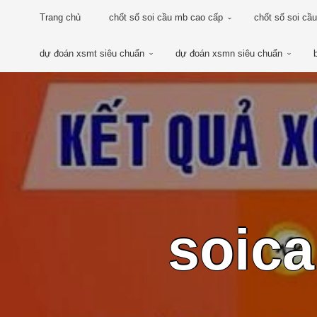
Skip
Trang chủ
chốt số soi cầu mb cao cấp
chốt số soi cầ
to
content
dự đoán xsmt siêu chuẩn
dự đoán xsmn siêu chuẩn
soic