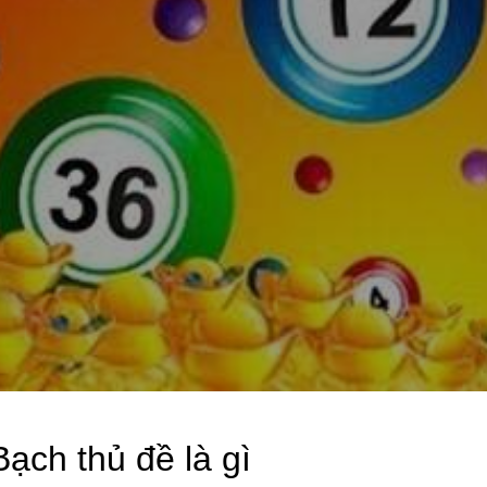
Bạch thủ đề là gì