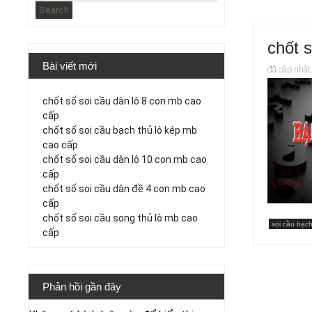
Search
chốt 
Bài viết mới
đã câp nhật
chốt số soi cầu dàn lô 8 con mb cao
cấp
chốt số soi cầu bạch thủ lô kép mb
cao cấp
chốt số soi cầu dàn lô 10 con mb cao
cấp
chốt số soi cầu dàn đề 4 con mb cao
cấp
chốt số soi cầu song thủ lô mb cao
soi cầu bạch
cấp
Phản hồi gần đây