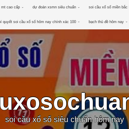
u mt cao cấp
dự đoán xsmn siêu chuẩn
soi cầu xổ số miền bắc
bí quyết soi cầu xổ số hôm nay chính xác 100
bạch thủ đề hôm nay
auxosochua
soi cầu xổ số siêu chuẩn hôm nay