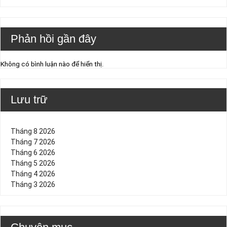
Phản hồi gần đây
Không có bình luận nào để hiển thị.
Lưu trữ
Tháng 8 2026
Tháng 7 2026
Tháng 6 2026
Tháng 5 2026
Tháng 4 2026
Tháng 3 2026