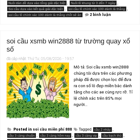
,
,
Nuôi dàn đề dựa vào tổng giải đặc biệt
Nuôi lô khung từ 3 đến 7 ngày
,
,
Soi cầu dựa vào kết quả giải đặc biệt
soi cầu lô chính xác 100 đánh là thắng
ở
2 bình luận
soi cầu lô chính xác 100 đánh là thắng chốt sẽ ăn
soi
cầu
lô
chính
xác
soi cầu xsmb win2888 từ trường quay xổ
100
đánh
số
là
thắng
chốt
đã câp nhật:
Thứ Tư, 05/08/2026 - 19:57
sẽ
ăn
Mô tả: Soi cầu xsmb win2888
chúng tôi dựa trên các phương
pháp đã được chọn lọc để đưa
ra con số lô đẹp miền bắc dành
tặng cho các ae cùng rực rỡ. Tỉ
lệ chính xác trên 85% mọi
người…
Posted in
soi cầu miễn phí 888
Tagged
,
cầu 2 nháy
,
,
,
,
cầu 3 càng chuẩn
cầu 3 càng hôm nay
cầu 3 càng vip
cầu bạch thủ