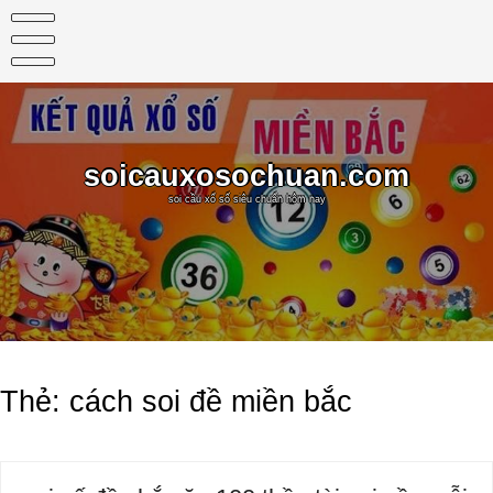
Skip
to
content
soicauxosochuan.com
soi cầu xổ số siêu chuẩn hôm nay
Thẻ:
cách soi đề miền bắc