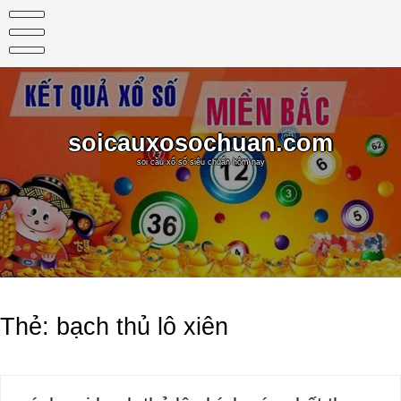
Skip
to
content
soicauxosochuan.com
soi cầu xổ số siêu chuẩn hôm nay
Thẻ:
bạch thủ lô xiên