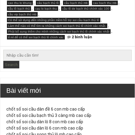
,
,
,
,
cao thu lo khung
câu bạch thủ lô
câu bạch thủ mb
cau bach thu mb
,
,
,
cầu lô bạch thủ
cau lo bạch thu
cầu lô de bạch thủ chính xác 100
,
cầu vip bạch thủ mb
,
Có thể sử dụng đến những phần mềm hỗ trợ soi cầu bạch thủ lô
,
Làm thế nào có thể tìm ra những cách soi bạch thủ lô chính xác nhất.
,
Phải bổ sung thêm cho mình những cách soi bạch thủ lô chính xác nhất
ở
2 bình luận
tỉ mỉ để có thể soi bạch thủ lô chính xác
cách
soi
bạch
thủ
lô
chính
Search
xác
nhất
theo
là
ăn
Bài viết mới
chốt số soi cầu dàn đề 6 con mb cao cấp
chốt số soi cầu bạch thủ 3 càng mb cao cấp
chốt số soi cầu dàn lô 8 con mb cao cấp
chốt số soi cầu dàn lô 6 con mb cao cấp
chốt số soi cầu song thủ lô mb cao cấp