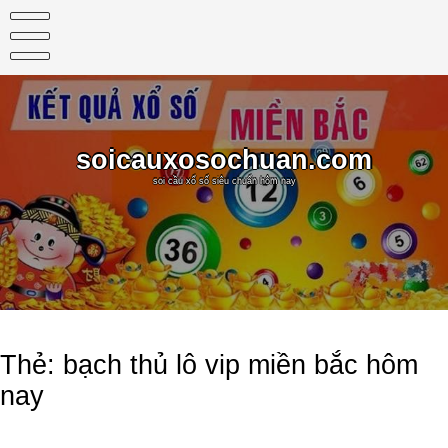
Skip
to
content
soicauxosochuan.com
soi cầu xổ số siêu chuẩn hôm nay
Thẻ:
bạch thủ lô vip miền bắc hôm
nay