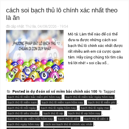
cách soi bạch thủ lô chính xác nhất theo
là ăn
đã câp nhật:
Thứ Ba, 04/08/2026 - 19:54
Mô tả: Làm thế nào để có thể
đưa ra được những cách soi
bạch thủ lô chính xác nhất được
rất nhiều anh em cá cược quan
tâm. Hãy cùng chúng tôi tìm câu
trả lời nhé! » soi cầu xổ…
Posted in
dự đoán xổ số miền bắc chính xác 100
Tagged
,
,
bạch thủ lô miền bắc miễn phí hôm nay
bạch thủ lô miền bắc ngày hôm nay
,
,
,
bạch thủ lô miền nam
bạch thủ lô miền nam hôm nay
bạch thủ lô miễn phí
,
,
,
bạch thủ lô mỗi ngày
bạch thủ lô ngày hôm nay
bạch thủ lô ngày mai
,
,
,
bạch thủ lô siêu chuẩn
bạch thủ lô vip
bạch thủ lô vip hôm nay
,
,
,
bạch thủ lô vip miền bắc hôm nay
bạch thủ lô xiên
bạch thủ lô xiên 4
,
,
bạch thủ ngày hôm nay
cách soi bạch thủ lô chính xác nhất