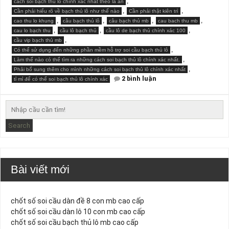
,
cách soi bạch thủ lô chính xác nhất theo là ăn
,
,
Cần phải hiểu rõ về bạch thủ lô như thế nào
Cần phải thật kiên trì
,
,
,
,
cao thu lo khung
câu bạch thủ lô
câu bạch thủ mb
cau bach thu mb
,
,
,
cau lo bạch thu
cầu lô bạch thủ
cầu lô de bạch thủ chính xác 100
,
cầu vip bạch thủ mb
,
Có thể sử dụng đến những phần mềm hỗ trợ soi cầu bạch thủ lô
,
Làm thế nào có thể tìm ra những cách soi bạch thủ lô chính xác nhất.
,
Phải bổ sung thêm cho mình những cách soi bạch thủ lô chính xác nhất
ở
2 bình luận
tỉ mỉ để có thể soi bạch thủ lô chính xác
cách
soi
bạch
thủ
lô
chính
Search
xác
nhất
theo
là
ăn
Bài viết mới
chốt số soi cầu dàn đề 8 con mb cao cấp
chốt số soi cầu dàn lô 10 con mb cao cấp
chốt số soi cầu bạch thủ lô mb cao cấp