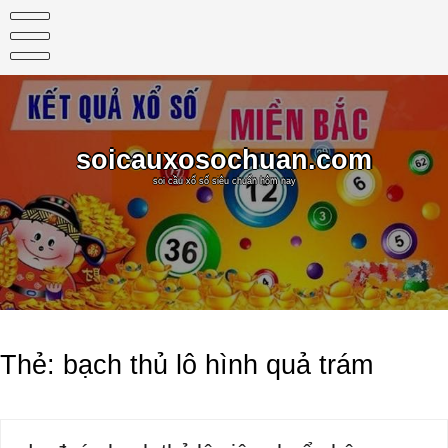
Skip
to
content
soicauxosochuan.com
soi cầu xổ số siêu chuẩn hôm nay
Thẻ:
bạch thủ lô hình quả trám