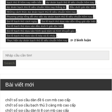
,
,
bạch thủ lô hôm nay miền bắc
dự đoán bạch thủ lô siêu chuẩn hôm nay
,
,
dự đoán bạch thủ lô siêu chuẩn hôm nay thắng to
Đầu đuôi giải đặc biệt
,
Những cách thức dự đoán bạch thủ lô siêu chuẩn hôm nay
,
Phương pháp tổng đề cho việc dự đoán bạch thủ lô siêu chuẩn hôm nay
,
,
Soi lô bạch thủ cách ngày
Soi lô bạch thủ dựa vào dồn tổng giải đặc biệt
,
Soi lô bạch thủ dựa vào đầu đuôi 0 giải đặc biệt
,
Soi lô bạch thủ dựa vào hình quả trám và hình khuyết góc
,
Soi lô bạch thủ dựa vào lô kép và lô nháy
ở
2 bình luận
Thực hiện dự đoán bạch thủ lô siêu chuẩn hôm nay
dự
đoán
bạch
thủ
lô
siêu
Search
chuẩn
hôm
nay
thắng
to
Bài viết mới
chốt số soi cầu dàn đề 6 con mb cao cấp
chốt số soi cầu bạch thủ 3 càng mb cao cấp
chốt số soi cầu dàn lô 8 con mb cao cấp