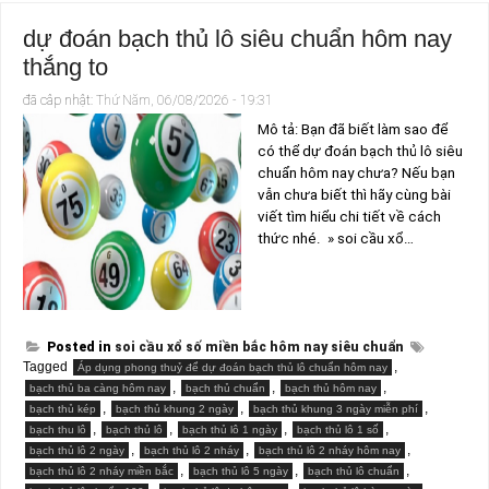
dự đoán bạch thủ lô siêu chuẩn hôm nay
thắng to
đã câp nhật:
Thứ Năm, 06/08/2026 - 19:31
Mô tả: Bạn đã biết làm sao để
có thể dự đoán bạch thủ lô siêu
chuẩn hôm nay chưa? Nếu bạn
vẫn chưa biết thì hãy cùng bài
viết tìm hiểu chi tiết về cách
thức nhé. » soi cầu xổ…
Posted in
soi cầu xổ số miền bắc hôm nay siêu chuẩn
Tagged
,
Áp dụng phong thuỷ để dự đoán bạch thủ lô chuẩn hôm nay
,
,
,
bạch thủ ba càng hôm nay
bạch thủ chuẩn
bạch thủ hôm nay
,
,
,
bạch thủ kép
bạch thủ khung 2 ngày
bạch thủ khung 3 ngày miễn phí
,
,
,
,
bạch thu lô
bạch thủ lô
bạch thủ lô 1 ngày
bạch thủ lô 1 số
,
,
,
bạch thủ lô 2 ngày
bạch thủ lô 2 nháy
bạch thủ lô 2 nháy hôm nay
,
,
,
bạch thủ lô 2 nháy miền bắc
bạch thủ lô 5 ngày
bạch thủ lô chuẩn