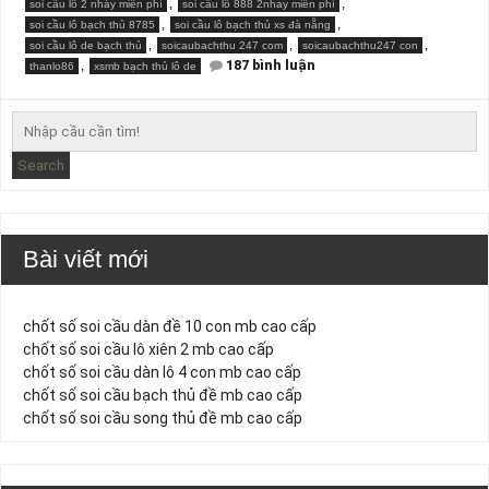
,
,
soi cầu lô 2 nháy miễn phí
soi cầu lô 888 2nhay miễn phí
,
,
soi cầu lô bạch thủ 8785
soi cầu lô bạch thủ xs đà nẵng
,
,
,
soi cầu lô de bạch thủ
soicaubachthu 247 com
soicaubachthu247 con
ở
,
187 bình luận
thanlo86
xsmb bạch thủ lô de
chốt
số
soi
cầu
song
thủ
Search
lô
mb
cao
cấp
Bài viết mới
chốt số soi cầu dàn đề 10 con mb cao cấp
chốt số soi cầu lô xiên 2 mb cao cấp
chốt số soi cầu dàn lô 4 con mb cao cấp
chốt số soi cầu bạch thủ đề mb cao cấp
chốt số soi cầu song thủ đề mb cao cấp