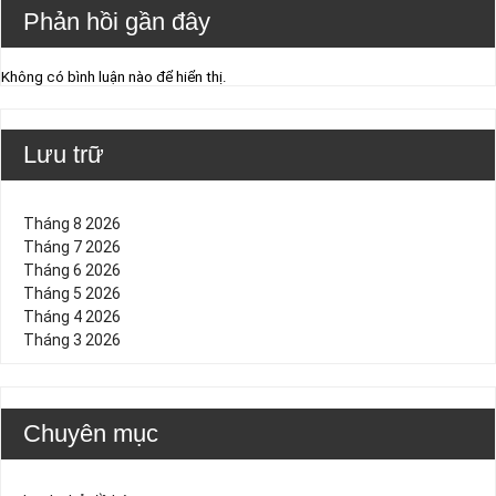
Phản hồi gần đây
Không có bình luận nào để hiển thị.
Lưu trữ
Tháng 8 2026
Tháng 7 2026
Tháng 6 2026
Tháng 5 2026
Tháng 4 2026
Tháng 3 2026
Chuyên mục