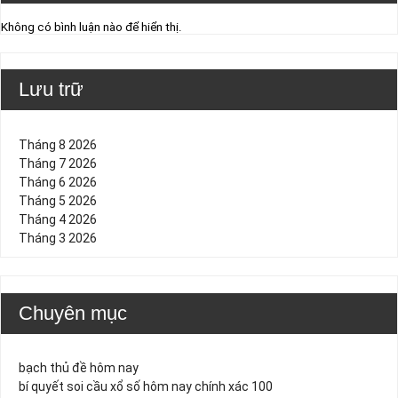
Không có bình luận nào để hiển thị.
Lưu trữ
Tháng 8 2026
Tháng 7 2026
Tháng 6 2026
Tháng 5 2026
Tháng 4 2026
Tháng 3 2026
Chuyên mục
bạch thủ đề hôm nay
bí quyết soi cầu xổ số hôm nay chính xác 100