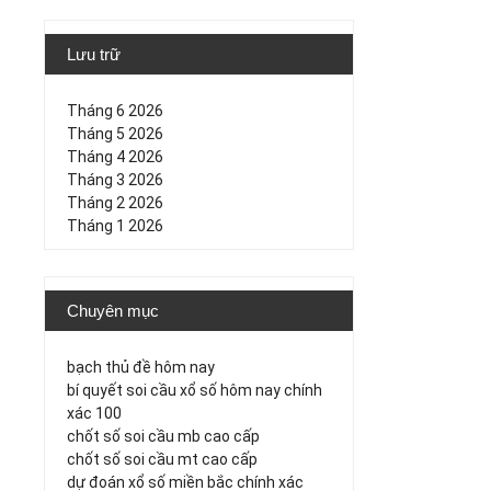
Lưu trữ
Tháng 6 2026
Tháng 5 2026
Tháng 4 2026
Tháng 3 2026
Tháng 2 2026
Tháng 1 2026
Chuyên mục
bạch thủ đề hôm nay
bí quyết soi cầu xổ số hôm nay chính
xác 100
chốt số soi cầu mb cao cấp
chốt số soi cầu mt cao cấp
dự đoán xổ số miền bắc chính xác