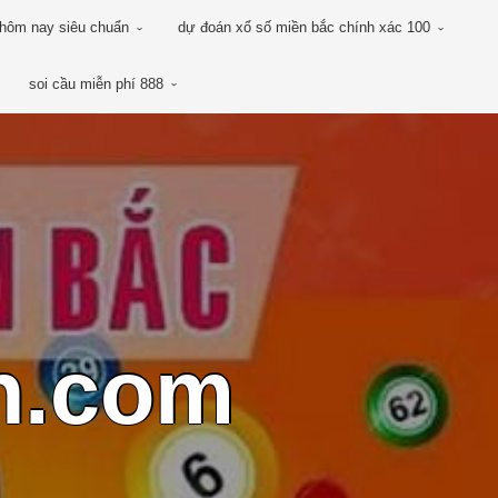
 hôm nay siêu chuẩn
dự đoán xổ số miền bắc chính xác 100
soi cầu miễn phí 888
n.com