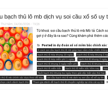
u bạch thủ lô mb dịch vụ soi cầu xổ số uy t
:
Thứ Năm, 04/06/2026 - 19:26
Từ khoá: soi cầu bạch thủ lô mb Mô tả: Cách 
gợi ý ở đây là ra sao? Cùng khám phá thêm các
Posted in
dự đoán xổ số miền bắc chính xác 
4 cách soi cầu bạch thủ lô mb giúp bạn nắm chắc chiến thắng
,
bạch thủ lô kép khung 10 ngày
bạch thủ lô kép khung 2 n
,
bạch thủ lô kép miễn phí 1 ngày
bạch thủ lô khung 3 ngày
,
bạch thủ lô khung 3 ngày miễn phí
bạch thủ lô khung 3 ngà
,
,
bạch thủ lô miền bắc
bạch thủ lô miền bắc hôm nay
bạc
,
Nuôi bạch thủ khung ba ngày theo giải đặc biệt vào thứ hai
,
,
h thủ lô mb chính xác dựa theo đề kép
soi cầu bạch thủ lô mb dịch vụ soi cầu xổ số uy tín
,
 chọn cách đánh bạch thủ
Tham gia đánh đề bạch thủ lô chuyên nghiệp tại nhà cái uy tín