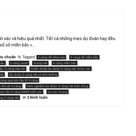
nh xác và hiệu quả nhất. Tất cả những mẹo dự đoán hay đều
u xổ số miền bắc «…
iêu chuẩn
Tagged
,
,
3 càng đề hôm nay
3 càng đề miền bắc
,
,
,
,
bắc
3 càng xsmb
3cang mb
4 càng miền bắc
,
,
cầu 3 càng vào bờ
Chiến thuật dự đoán 3 càng mb chính xác
,
,
 mb
Dự đoán 3 càng mb có khó không
,
càng qua soi cầu lô 3 càng
,
,
 thủ de 3 càng
Kinh nghiệm dự đoán 3 càng mb luôn đúng
,
,
soi cầu 3 càng 6666 miễn phí
soi cau 3cang
ở
2 bình luận
rúng 3 càng mb
dự
đoán
3
càng
mb
về
thông
liên
tiếp