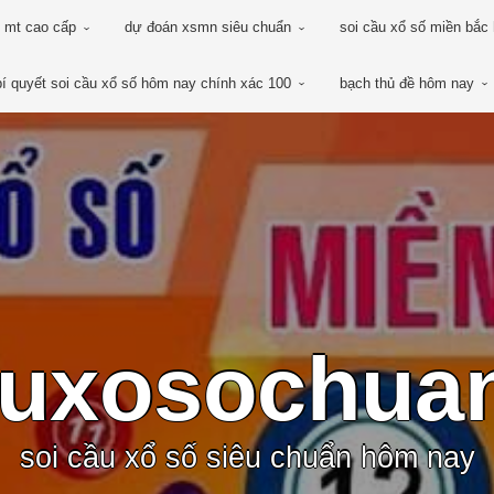
u mt cao cấp
dự đoán xsmn siêu chuẩn
soi cầu xổ số miền bắc
bí quyết soi cầu xổ số hôm nay chính xác 100
bạch thủ đề hôm nay
auxosochua
soi cầu xổ số siêu chuẩn hôm nay