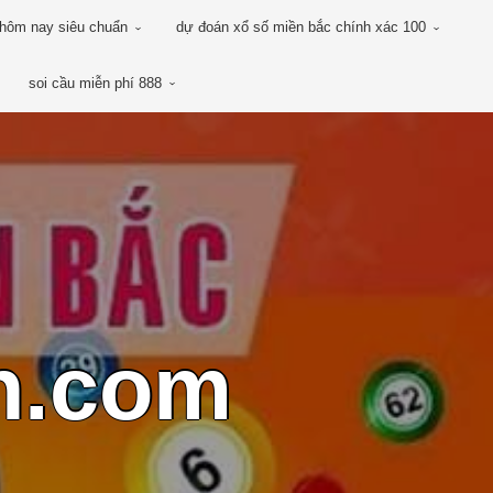
 hôm nay siêu chuẩn
dự đoán xổ số miền bắc chính xác 100
soi cầu miễn phí 888
n.com