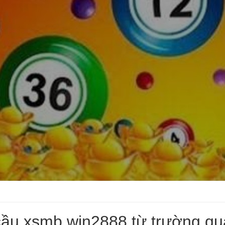
cầu xsmb win2888 từ trường qu