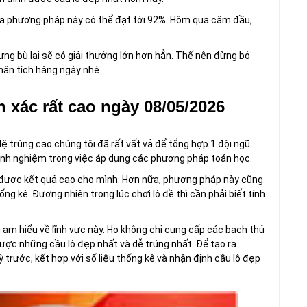
của phương pháp này có thể đạt tới 92%. Hôm qua câm đầu,
hưng bù lại sẽ có giải thưởng lớn hơn hẳn. Thế nên đừng bỏ
phân tích hàng ngày nhé.
 xác rất cao ngày 08/05/2026
 trúng cao chúng tôi đã rất vất vả để tổng hợp 1 đội ngũ
 kinh nghiệm trong việc áp dụng các phương pháp toán học.
 được kết quả cao cho mình. Hơn nữa, phương pháp này cũng
g kê. Đương nhiên trong lúc chơi lô đề thì cần phải biết tính
am hiểu về lĩnh vực này. Họ không chỉ cung cấp các bạch thủ
 được những cầu lô đẹp nhất và dễ trúng nhất. Để tạo ra
trước, kết hợp với số liệu thống kê và nhận định cầu lô đẹp