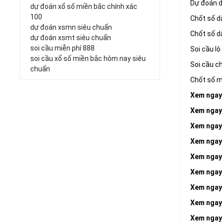
Dự đoán d
dự đoán xổ số miền bắc chính xác
100
Chốt số d
dự đoán xsmn siêu chuẩn
Chốt số d
dự đoán xsmt siêu chuẩn
soi cầu miễn phí 888
Soi cầu l
soi cầu xổ số miền bắc hôm nay siêu
Soi cầu c
chuẩn
Chốt số m
Xem ngay 
Xem ngay 
Xem ngay 
Xem ngay 
Xem ngay 
Xem ngay 
Xem ngay 
Xem ngay 
Xem ngay 