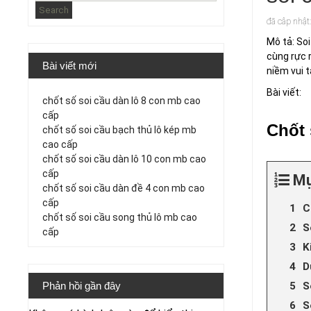
Search
đã câp nhật
Mô tả: So
cùng rực 
Bài viết mới
niềm vui 
Bài viết:
chốt số soi cầu dàn lô 8 con mb cao
cấp
Chốt 
chốt số soi cầu bạch thủ lô kép mb
cao cấp
chốt số soi cầu dàn lô 10 con mb cao
cấp
Mụ
chốt số soi cầu dàn đề 4 con mb cao
cấp
C
chốt số soi cầu song thủ lô mb cao
S
cấp
K
D
S
Phản hồi gần đây
S