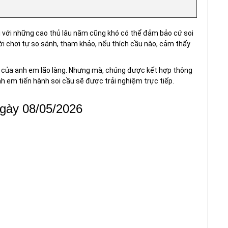
i với những cao thủ lâu năm cũng khó có thể đảm bảo cứ soi
ười chơi tự so sánh, tham khảo, nếu thích cầu nào, cảm thấy
n của anh em lão làng. Nhưng mà, chúng được kết hợp thông
h em tiến hành soi cầu sẽ được trải nghiệm trực tiếp.
ngày 08/05/2026