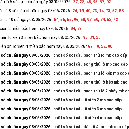
àn lô 6 số cực chuẩn ngày 08/05/2026 :
27, 28, 45, 95, 57, 02
àn lô 8 số siêu chuẩn ngày 08/05/2026 :
24, 19, 40, 73, 14, 73, 52, 88
àn lô 10 số ngày 08/05/2026 :
84, 56, 55, 96, 68, 97, 59, 74, 52, 42
ô xiên 2 miền bắc hôm nay 08/05/2026 :
94, 73
huẩn lô xiên 3 miền bắc hôm nay 08/05/2026 :
95, 31, 35
iễn phí lô xiên 4 miền bắc hôm nay 08/05/2026 :
97, 19, 52, 90
số chuẩn ngày 08/05/2026 :
chốt số soi cầu bạch thủ lô mb cao cấp
số chuẩn ngày 08/05/2026 :
chốt số soi cầu song thủ lô mb cao cấp
số chuẩn ngày 08/05/2026 :
chốt số soi cầu bạch thủ lô kép mb cao 
số chuẩn ngày 08/05/2026 :
chốt số soi cầu song thủ lô kép mb cao
số chuẩn ngày 08/05/2026 :
chốt số soi cầu bạch thủ lô 2 nháy mb c
số chuẩn ngày 08/05/2026 :
chốt số soi cầu lô xiên 2 mb cao cấp
số chuẩn ngày 08/05/2026 :
chốt số soi cầu lô xiên 3 mb cao cấp
số chuẩn ngày 08/05/2026 :
chốt số soi cầu lô xiên 4 mb cao cấp
số chuẩn ngày 08/05/2026 :
chốt số soi cầu dàn lô 4 con mb cao cấp