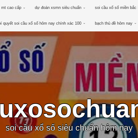
u mt cao cấp
dự đoán xsmn siêu chuẩn
soi cầu xổ số miền bắc
bí quyết soi cầu xổ số hôm nay chính xác 100
bạch thủ đề hôm nay
auxosochua
soi cầu xổ số siêu chuẩn hôm nay