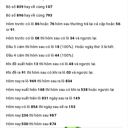
Bộ số
839
hay về cùng
107
Bộ số
896
hay về cùng
793
Hôm trước có lô
86
hoặc
76
hôm sau thường trả lại cả cặp hoặc
56
or
91
.
Hôm trước có lô
08
thì hôm sau có lô
34
và ngược lại.
Đầu 5 câm thì hôm sau có lô
18
(100%). Hoặc ngày thứ 3 là hết.
Đầu 4 câm thì hôm sau có lô
44
(100%).
Khi đề xuất hiện
13
thì hôm sau có lô
48
và ngược lại.
Khi đề ra
91
thì hôm sau có khi ra lô
03
và ngược lại.
Hôm nay ra lô
969
thì hôm sau ra lô
834
Hôm nay xuất hiện
168
thì hôm sau có khi ra
538
hoặc ngược lại
Hôm nay xuất hiện lô
831
ngày sau ra lô
149
Hôm nay có lô
854
thì ngày sau sẽ ra
153
Hôm nay
236
thì hôm sau
987
Hôm nay
500
thì hôm sau
874