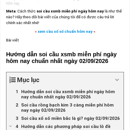
hôm nay
Meta
: Cách thức
soi cầu xsmb miễn phí ngày hôm nay
là như thế
nào? Hãy theo dõi bài viết của chúng tôi để có được câu trả lời
chính xác nhất nhé!
»
xem cầu xổ số chuẩn hôm nay
«
Bài viết
Hướng dẫn soi cầu xsmb miễn phí ngày
hôm nay chuẩn nhất ngày 02/09/2026
Mục lục
Hướng dẫn soi cầu xsmb miễn phí ngày hôm
nay chuẩn nhất ngày 02/09/2026
Soi cầu rồng bạch kim 3 càng miễn phí hôm
nay ngày 02/09/2026
Soi cầu xổ số miền bắc là gì? ngày 02/09/2026
Hướng dẫn các phương pháp soi cầu lô đề