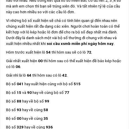
nào với nhau. Nếu trong kết quả xổ số miền Bắc có đủ hết 2, 3 ,4 số
mà anh em chọn thì bạn sẽ trúng xiên đó. Và tất nhiên tỷ lệ của cầu
này cao hơn nhiều so với các cầu lô đơn.
Vì những bộ số xuất hiện sẽ chả có tính liên quan gì đến nhau nên
chúng xuất hiện rất đa dạng các xiên. Người chơi hoàn toàn có thể
kết hợp với lô kép hoặc lô đơn để cho ra bộ số đẹp nhất mà đánh.
Dưới đây là danh sách một vài bộ số thường đi chung với nhau và
xuất hiện nhiều nhất khi
soi cầu xsmb miễn phí ngày hôm nay
.
Hôm trước xuất hiện lô
54
thì hôm sau sẽ có lô
72
.
Giải nhất xuất hiện
00
thì hôm sau có thể xuất hiện đề báo kép hoặc
có lô
06
.
Giải nhì là lô
64
thì hôm sau có lô
42
.
Bộ số
041
hay xuất hiện cùng với bộ số
515
Bộ số
15
và
90
hay về cùng bộ số
77
Bộ số
88
hay về bộ số
99
Bộ số
93
hay về cùng
58
Bộ số
00
hay về cùng
35
Bộ số
329
hay về cùng
936