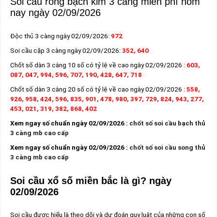
Soi cầu rồng bạch kim 3 càng miễn phí hôm
nay ngày 02/09/2026
Độc thủ 3 càng ngày 02/09/2026:
972
Soi cầu cặp 3 càng ngày 02/09/2026:
352, 640
Chốt số dàn 3 càng 10 số có tỷ lệ về cao ngày 02/09/2026 :
603,
087, 047, 994, 596, 707, 190, 428, 647, 718
Chốt số dàn 3 càng 20 số có tỷ lệ về cao ngày 02/09/2026 :
558,
926, 958, 424, 596, 835, 901, 478, 980, 397, 729, 824, 943, 277,
453, 021, 319, 382, 868, 402
Xem ngay số chuẩn ngày 02/09/2026 :
chốt số soi cầu bạch thủ
3 càng mb cao cấp
Xem ngay số chuẩn ngày 02/09/2026 :
chốt số soi cầu song thủ
3 càng mb cao cấp
Soi cầu xổ số miền bắc là gì? ngày
02/09/2026
Soi cầu được hiểu là theo dõi và dự đoán quy luật của những con số