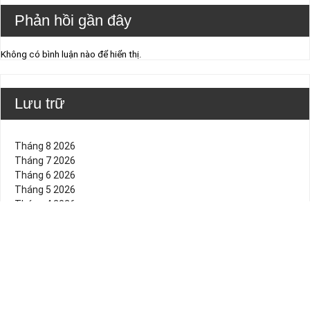
Phản hồi gần đây
Không có bình luận nào để hiển thị.
Lưu trữ
Tháng 8 2026
Tháng 7 2026
Tháng 6 2026
Tháng 5 2026
Tháng 4 2026
Tháng 3 2026
Chuyên mục