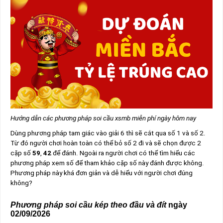
Hướng dẫn các phương pháp soi cầu xsmb miễn phí ngày hôm nay
Dùng phương pháp tam giác vào giải 6 thì sẽ cắt qua số 1 và số 2.
Từ đó người chơi hoàn toàn có thể bỏ số 2 đi và sẽ chọn được 2
cặp số
59
,
42
để đánh. Ngoài ra người chơi có thể tìm hiểu các
phương pháp xem số để tham khảo cặp số này đánh được không.
Phương pháp này khá đơn giản và dễ hiểu với người chơi đúng
không?
Phương pháp soi cầu kép theo đầu và đít
ngày
02/09/2026