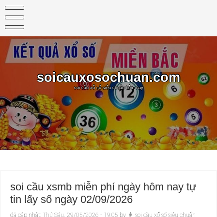
Skip
to
content
soicauxosochuan.com
soi cầu xổ số siêu chuẩn hôm nay
soi cầu xsmb miễn phí ngày hôm nay tự
tin lấy số ngày 02/09/2026
đã câp nhật:
Thứ Sáu, 29/05/2026 - 19:05
by
soi cầu xổ số siêu chuẩn