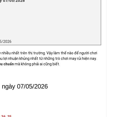
ày 07/05/2026
05/2026
y nhiều nhất trên thị trường. Vậy làm thế nào để người chơi
u lợi nhuận khủng nhất từ những trò chơi may rủi hiện nay.
êu chuẩn
mà không phải ai cũng biết.
í ngày 07/05/2026
, 36, 25