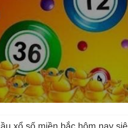
cầu xổ số miền bắc hôm nay si