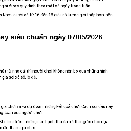
 giải được quy định theo một số ngày trong tuần.
n Nam lại chỉ có từ 16 đến 18 giải, số lượng giải thấp hơn, nên
ay siêu chuẩn ngày 07/05/2026
hất từ nhà cái thì người chơi không nên bỏ qua những hình
ia soi xổ số, lô đề.
gia chơi và và dự đoán những kết quả chơi. Cách soi cầu này
ng tuần của người chơi.
. Khi tìm được những cầu bạch thủ đã rơi thì người chơi dựa
 mắn tham gia chơi.