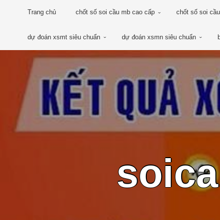
Skip
Trang chủ
chốt số soi cầu mb cao cấp
chốt số soi cầ
to
content
dự đoán xsmt siêu chuẩn
dự đoán xsmn siêu chuẩn
soic