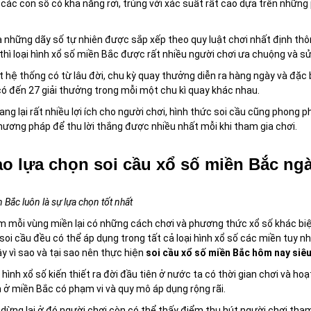
 các con số có khả năng rơi, trúng với xác suất rất cao dựa trên những
à những dãy số tự nhiên được sắp xếp theo quy luật chơi nhất định thôn
thì loại hình xổ số miền Bắc được rất nhiều người chơi ưa chuộng và sử
t hệ thống có từ lâu đời, chu kỳ quay thưởng diễn ra hàng ngày và đặc
có đến 27 giải thưởng trong mỗi một chu kì quay khác nhau.
ang lại rất nhiều lợi ích cho người chơi, hình thức soi cầu cũng phong
hương pháp để thu lời thắng được nhiều nhất mỗi khi tham gia chơi.
ao lựa chọn soi cầu xổ số miền Bắc ngà
 Bắc luôn là sự lựa chọn tốt nhất
m mỗi vùng miền lại có những cách chơi và phương thức xổ số khác b
oi cầu đều có thể áp dụng trong tất cả loại hình xổ số các miền tuy nh
y vì sao và tại sao nên thực hiện
soi cầu xổ số miền Bắc hôm nay siê
i hình xổ số kiến thiết ra đời đầu tiên ở nước ta có thời gian chơi và h
h ở miền Bắc có phạm vi và quy mô áp dụng rộng rãi.
 dừng lại ở đó người chơi còn có thể thấy điểm thu hút người chơi tham