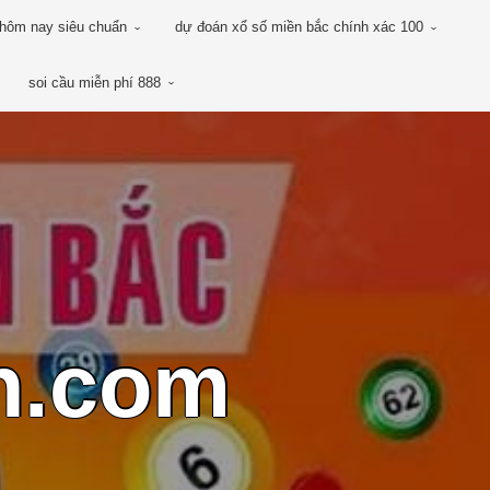
 hôm nay siêu chuẩn
dự đoán xổ số miền bắc chính xác 100
soi cầu miễn phí 888
n.com