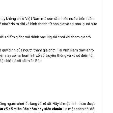
 nay không chỉ ở Việt Nam mà còn rất nhiều nước trên toàn
 nào? Nó ra đời và hình thành từ bao giờ và tại sao lại có sức
hiều điểm giống với đánh bạc. Người chơi khi tham gia trò
ề quy định của người tham gia chơi. Tại Việt Nam đây là trò
 nay có hai loại hình xổ số truyền thống và xổ số điện tử.
ặc biệt là xổ số miền Bắc.
ững người chơi lão làng về xổ số. Đây là một hình thức được
ầu xổ số miền Bắc hôm nay siêu chuẩn
. Là một cách nói để