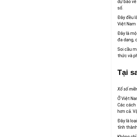
dự báo về
số.
Đây đều l
Việt Nam 
Đây là mộ
đa dạng, 
Soi cầu m
thức và p
Tại s
Xổ số miền
Ở Việt Na
Các cách s
hơn cả. Vậ
Đây là loạ
tỉnh thàn
Không chỉ