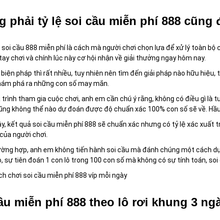
 phải tỷ lệ soi cầu miễn phí 888 cũng
 soi cầu 888 miễn phí là cách mà người chơi chọn lựa để xử lý toàn bộ
tay chơi và chính lúc này cơ hội nhận về giải thưởng ngay hôm nay.
biện pháp thì rất nhiều, tuy nhiên nên tìm đến giải pháp nào hữu hiệu,
hám phá ra những con số may mắn.
trình tham gia cuộc chơi, anh em cần chú ý rằng, không có điều gì là t
cũng không thể nào dự đoán được độ chuẩn xác 100% con số sẽ về. Hầu 
vậy, kết quả soi cầu miễn phí 888 sẽ chuẩn xác nhưng có tỷ lệ xác xuất
ủa người chơi.
rường hợp, anh em không tiến hành soi cầu mà đánh chúng một cách dựa 
, sự tiên đoán 1 con lô trong 100 con số mà không có sự tính toán, soi
h chơi soi cầu miễn phí 888 víp mỗi ngày
ầu miễn phí 888 theo lô rơi khung 3 ng