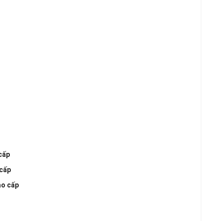
cấp
 cấp
ao cấp