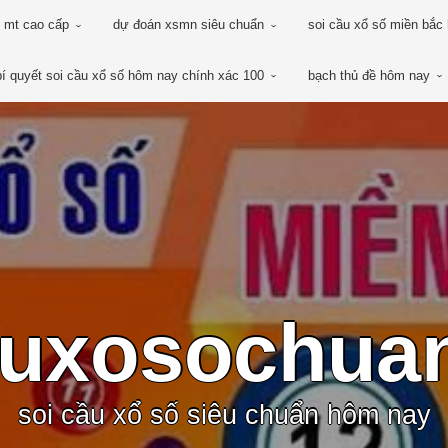
u mt cao cấp
dự đoán xsmn siêu chuẩn
soi cầu xổ số miền bắc
bí quyết soi cầu xổ số hôm nay chính xác 100
bạch thủ đề hôm nay
auxosochua
soi cầu xổ số siêu chuẩn hôm nay