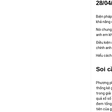
28/04
Biện pháp
khả năng 
Nói chung
anh em k
Điều kiện
chính anh
Hiểu cách
Soi c
Phương ph
thống kê 
trong giải
quả xổ số 
đem tổng c
tiên của g