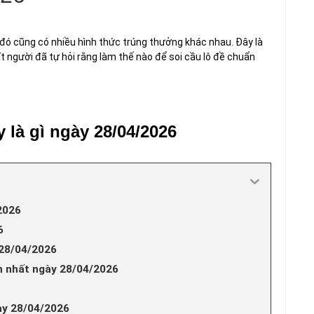
 đó cũng có nhiều hình thức trúng thưởng khác nhau. Đây là
 ít người đã tự hỏi rằng làm thế nào để soi cầu lô đề chuẩn
 là gì ngày 28/04/2026
/2026
6
 28/04/2026
ẩn nhất ngày 28/04/2026
ày 28/04/2026