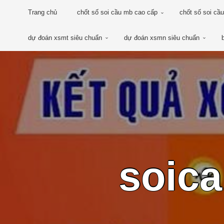
Skip
Trang chủ
chốt số soi cầu mb cao cấp
chốt số soi cầ
to
content
dự đoán xsmt siêu chuẩn
dự đoán xsmn siêu chuẩn
soic