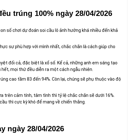
 đều trúng 100% ngày 28/04/2026
 con số chơi dự đoán soi cầu lô ảnh hưởng khá nhiều đến khả
 thực sự phù hợp với mình nhất, chắc chắn là cách giúp cho
uyệt đối cả, đặc biệt là xổ số. Kể cả, những anh em sáng tạo
hết, mọi thứ đều diễn ra một cách ngẫu nhiên.
 trúng cao tầm 83 đến 94%. Còn lại, chúng sẽ phụ thuộc vào độ
trên cảm tính, tâm tình thì tỷ lệ chắc chắn sẽ dưới 16%.
 cầu thì cực kỳ khó để mang về chiến thắng.
ày ngày 28/04/2026