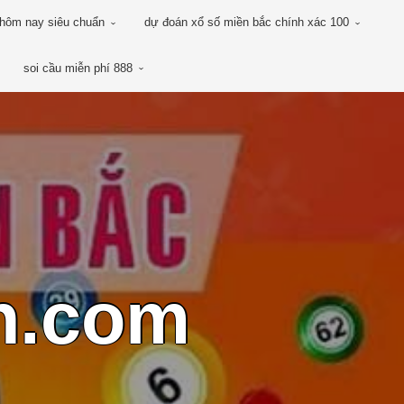
 hôm nay siêu chuẩn
dự đoán xổ số miền bắc chính xác 100
soi cầu miễn phí 888
n.com