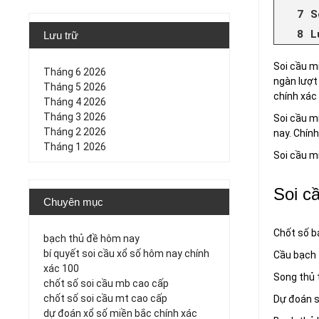
S
L
Lưu trữ
Soi cầu mi
Tháng 6 2026
ngàn lượt
Tháng 5 2026
chính xác
Tháng 4 2026
Tháng 3 2026
Soi cầu mi
Tháng 2 2026
nay. Chín
Tháng 1 2026
Soi cầu mi
Soi c
Chuyên mục
Chốt số b
bạch thủ đề hôm nay
bí quyết soi cầu xổ số hôm nay chính
Cầu bạch 
xác 100
Song thủ 
chốt số soi cầu mb cao cấp
chốt số soi cầu mt cao cấp
Dự đoán s
dự đoán xổ số miền bắc chính xác