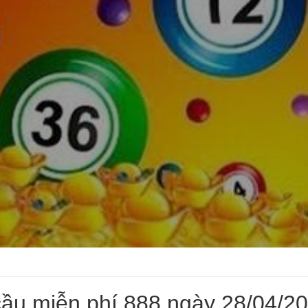
cầu miễn phí 888 ngày 28/04/2