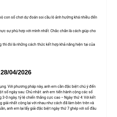
 bộ con số chơi dự đoán soi cầu lô ảnh hưởng khá nhiều đến
 thực sự phù hợp với mình nhất. Chắc chắn là cách giúp cho
 thì đó là những cách thức kết hợp khả năng hiện tại của
 28/04/2026
dụng. Với phương pháp này, anh em cần đặc biệt chú ý đến
một số ngày sau: Chủ nhật: anh em tiến hành cộng các số
ng 3-0 ngày, tỷ lệ chiến thắng cực cao – Ngày thứ 4: Với kết
g giải nhất cộng lại với nhau như cách đã làm bên trên và
n, anh em lại lấy giải đặc biệt ngày thứ 7 ghép với số đầu