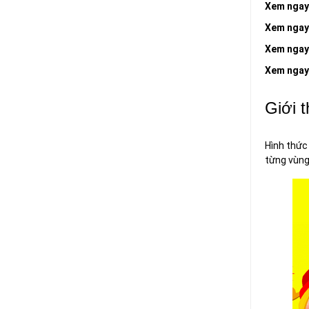
Xem ngay 
Xem ngay 
Xem ngay 
Xem ngay 
Giới 
Hình thức
từng vùng