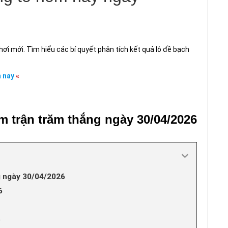
ơi mới. Tìm hiểu các bí quyết phân tích kết quả lô đề bạch
m nay
«
ăm trận trăm thắng ngày 30/04/2026
g ngày 30/04/2026
6
6