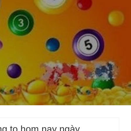
ung to hom nay ngày