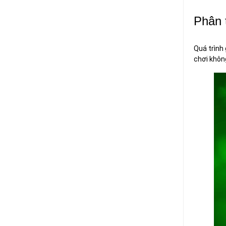
Phân 
Quá trình 
chơi khôn