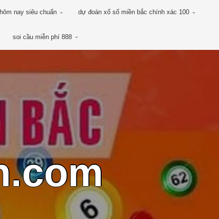
 hôm nay siêu chuẩn
dự đoán xổ số miền bắc chính xác 100
soi cầu miễn phí 888
n.com