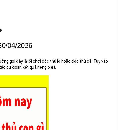
ấp
30/04/2026
ng gọi đây là lối chơi độc thủ lô hoặc độc thủ đề. Tùy vào
ắc dự đoán kết quả riêng biệt.