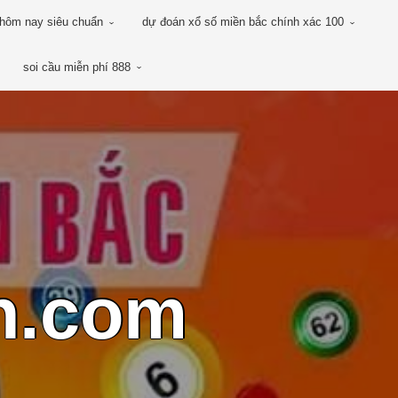
 hôm nay siêu chuẩn
dự đoán xổ số miền bắc chính xác 100
soi cầu miễn phí 888
n.com