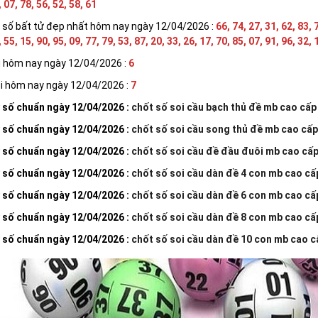
, 07, 78, 56, 52, 58, 61
 số bất tử đẹp nhất hôm nay ngày 12/04/2026 :
66, 74, 27, 31, 62, 83, 
 55, 15, 90, 95, 09, 77, 79, 53, 87, 20, 33, 26, 17, 70, 85, 07, 91, 96, 32, 
 hôm nay ngày 12/04/2026 :
6
i hôm nay ngày 12/04/2026 :
7
số chuẩn ngày 12/04/2026 :
chốt số soi cầu bạch thủ đề mb cao cấp
số chuẩn ngày 12/04/2026 :
chốt số soi cầu song thủ đề mb cao cấp
số chuẩn ngày 12/04/2026 :
chốt số soi cầu đề đầu đuôi mb cao cấ
số chuẩn ngày 12/04/2026 :
chốt số soi cầu dàn đề 4 con mb cao cấ
số chuẩn ngày 12/04/2026 :
chốt số soi cầu dàn đề 6 con mb cao cấ
số chuẩn ngày 12/04/2026 :
chốt số soi cầu dàn đề 8 con mb cao cấ
số chuẩn ngày 12/04/2026 :
chốt số soi cầu dàn đề 10 con mb cao c