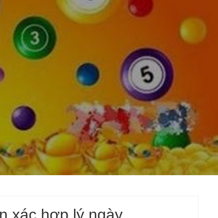
n xác hợp lý ngày