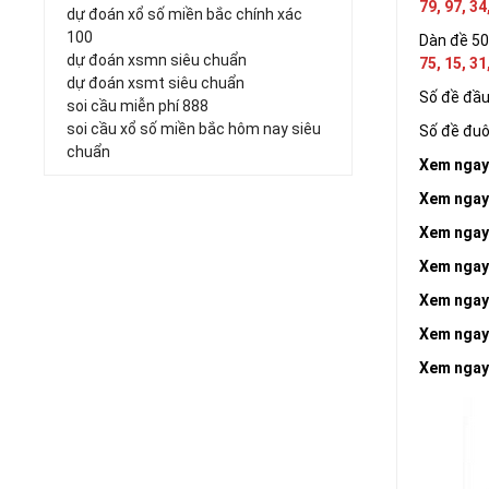
79, 97, 34
dự đoán xổ số miền bắc chính xác
100
Dàn đề 50
dự đoán xsmn siêu chuẩn
75, 15, 31,
dự đoán xsmt siêu chuẩn
Số đề đầu
soi cầu miễn phí 888
soi cầu xổ số miền bắc hôm nay siêu
Số đề đuô
chuẩn
Xem ngay 
Xem ngay 
Xem ngay 
Xem ngay 
Xem ngay 
Xem ngay 
Xem ngay 