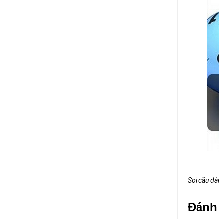
Soi cầu dà
Đánh 