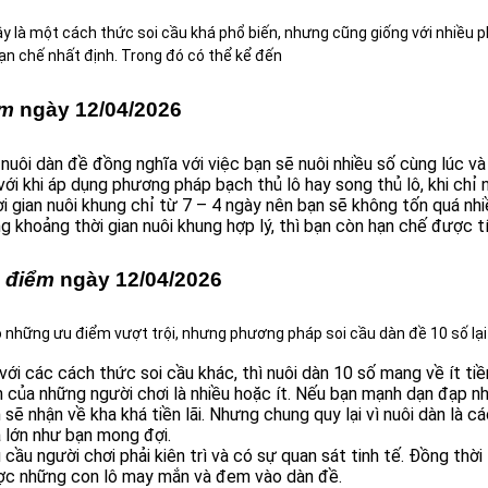
y là một cách thức soi cầu khá phổ biến, nhưng cũng giống với nhiều 
ạn chế nhất định. Trong đó có thể kể đến
ểm
ngày 12/04/2026
 nuôi dàn đề đồng nghĩa với việc bạn sẽ nuôi nhiều số cùng lúc v
với khi áp dụng phương pháp bạch thủ lô hay song thủ lô, khi chỉ 
i gian nuôi khung chỉ từ 7 – 4 ngày nên bạn sẽ không tốn quá nhi
g khoảng thời gian nuôi khung hợp lý, thì bạn còn hạn chế được t
 điểm
ngày 12/04/2026
 những ưu điểm vượt trội, nhưng phương pháp soi cầu dàn đề 10 số lại
với các cách thức soi cầu khác, thì nuôi dàn 10 số mang về ít tiề
n của những người chơi là nhiều hoặc ít. Nếu bạn mạnh dạn đạp nh
 sẽ nhận về kha khá tiền lãi. Nhưng chung quy lại vì nuôi dàn là 
 lớn như bạn mong đợi.
 cầu người chơi phải kiên trì và có sự quan sát tinh tế. Đồng th
c những con lô may mắn và đem vào dàn đề.