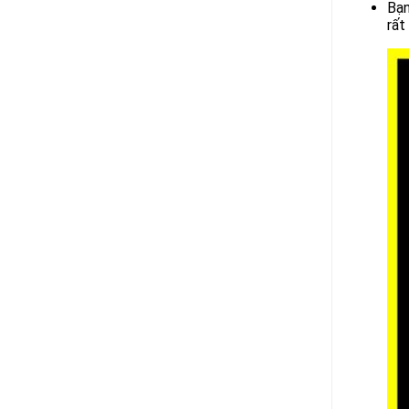
Bạn
rất