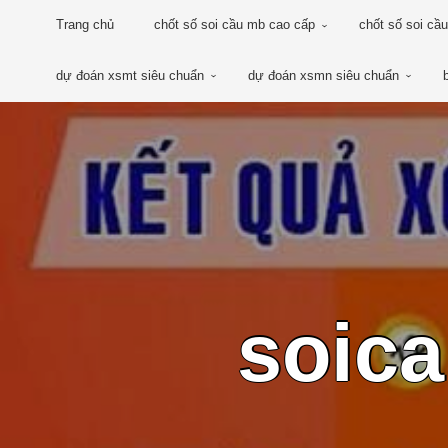
Skip
Trang chủ
chốt số soi cầu mb cao cấp
chốt số soi cầ
to
content
dự đoán xsmt siêu chuẩn
dự đoán xsmn siêu chuẩn
soic