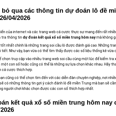
bỏ qua các thông tin dự đoán lô đề mi
26/04/2026
riển của internet và các trang web cá cược thực sự mang đến rất nhiều 
 tra thông tin
dự đoán kết quả xổ số miền trung hôm nay
mà không gặ
tốt nhất chính là những trang soi cầu lô được đánh giá cao. Những tran
 tiết. Như vậy, bạn vừa có thể tìm thấy được các số liệu thống kê vừa 
ể chọn truy cập vào nhiều trang web soi cầu cùng một lúc để kiểm tra 
g một con số hoặc cũng có thể là những sự lựa chọn khác nhau. Hãy th
h cá cược thích hợp.
bạn cũng có thể chọn tìm đến với các diễn đàn chuyên nghiệp, nơi nhiề
sẽ có những thông tin gợi ý cách đánh lô đề miền Trung mà bạn sẽ cần 
g người chơi khác chọn được các con số thích hợp nhất.
án kết quả xổ số miền trung hôm nay 
/2026