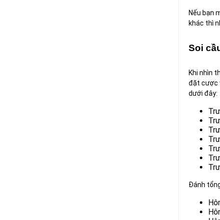
Nếu bạn 
khác thì 
Soi cầ
Khi nhìn 
đặt cược 
dưới đây:
Trư
Trư
Trư
Trư
Trư
Trư
Trư
Đánh tổng
Hôm
Hôm