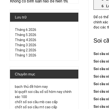
Không có bình luận nào để hiển thị.
L
Để có th
Lưu trữ
chính xác
đọc các t
Tháng 6 2026
Tháng 5 2026
Soi c
Tháng 4 2026
Tháng 3 2026
Tháng 2 2026
Soi cầu x
Tháng 1 2026
Soi cầu x
Soi cầu x
Chuyên mục
Soi cầu x
Soi cầu x
bạch thủ đề hôm nay
Soi cầu x
bí quyết soi cầu xổ số hôm nay chính
xác 100
Soi cầu x
chốt số soi cầu mb cao cấp
Soi cầu x
chốt số soi cầu mt cao cấp