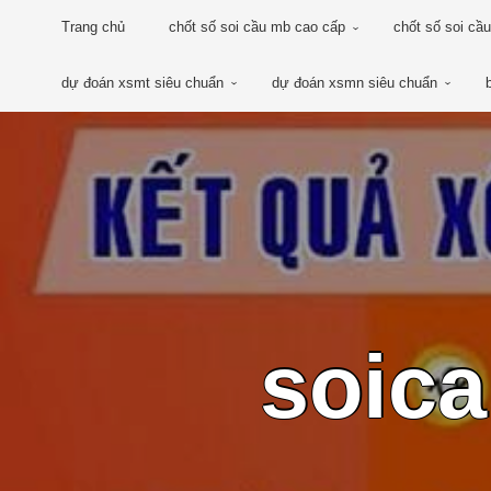
Skip
Trang chủ
chốt số soi cầu mb cao cấp
chốt số soi cầ
to
content
dự đoán xsmt siêu chuẩn
dự đoán xsmn siêu chuẩn
soic