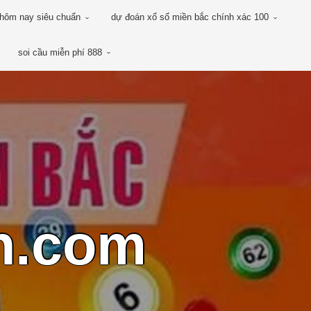
 hôm nay siêu chuẩn
dự đoán xổ số miền bắc chính xác 100
soi cầu miễn phí 888
n.com