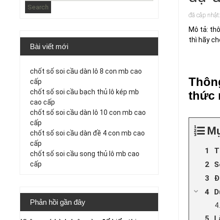
Search
đã câp nhật
Mô tả: th
thì hãy c
Bài viết mới
chốt số soi cầu dàn lô 8 con mb cao
Thông
cấp
chốt số soi cầu bạch thủ lô kép mb
thức 
cao cấp
chốt số soi cầu dàn lô 10 con mb cao
cấp
Mụ
chốt số soi cầu dàn đề 4 con mb cao
cấp
T
chốt số soi cầu song thủ lô mb cao
S
cấp
Đ
D
Phản hồi gần đây
L