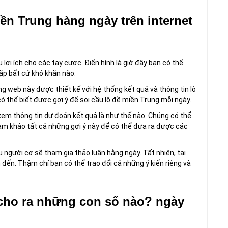
ền Trung hàng ngày trên internet
lợi ích cho các tay cược. Điển hình là giờ đây bạn có thể
p bất cứ khó khăn nào.
g web này được thiết kế với hệ thống kết quả và thông tin lô
có thể biết được gợi ý để soi cầu lô đề miền Trung mỗi ngày.
xem thông tin dự đoán kết quả là như thế nào. Chúng có thể
am khảo tất cả những gợi ý này để có thể đưa ra được các
u người cơ sẽ tham gia thảo luận hằng ngày. Tất nhiên, tại
đến. Thậm chí bạn có thể trao đổi cả những ý kiến riêng và
cho ra những con số nào? ngày