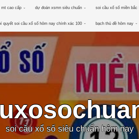
u mt cao cấp
dự đoán xsmn siêu chuẩn
soi cầu xổ số miền bắc
bí quyết soi cầu xổ số hôm nay chính xác 100
bạch thủ đề hôm nay
auxosochua
soi cầu xổ số siêu chuẩn hôm nay