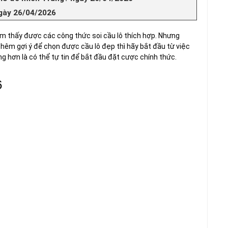
ngày 26/04/2026
ìm thấy được các công thức soi cầu lô thích hợp. Nhưng
thêm gợi ý để chọn được cầu lô đẹp thì hãy bắt đầu từ việc
g hơn là có thể tự tin để bắt đầu đặt cược chính thức.
6