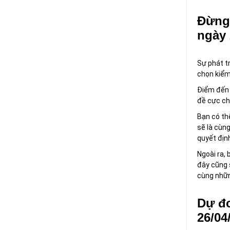
Đừng 
ngày 
Sự phát t
chọn kiểm
Điểm đến 
đề cực chi
Bạn có th
sẽ là cùn
quyết địn
Ngoài ra, 
đây cũng 
cùng nhữn
Dự đo
26/04