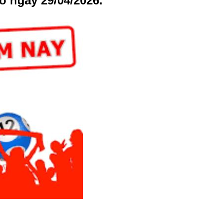
ố ngày 29/04/2026.