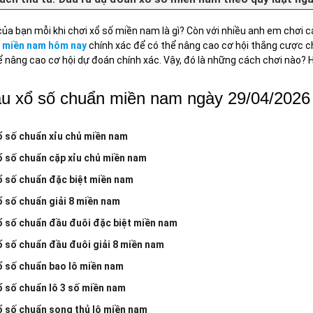
của bạn mỗi khi chơi xổ số miền nam là gì? Còn với nhiều anh em chơ
ố miền nam hôm nay
chính xác để có thể nâng cao cơ hội thắng cược cho
ể nâng cao cơ hội dự đoán chính xác. Vậy, đó là những cách chơi nào? 
ầu xổ số chuẩn miền nam ngày 29/04/2026
ổ số chuẩn xỉu chủ miền nam
ổ số chuẩn cặp xỉu chủ miền nam
ổ số chuẩn đặc biệt miền nam
ổ số chuẩn giải 8 miền nam
ổ số chuẩn đầu đuôi đặc biệt miền nam
ổ số chuẩn đầu đuôi giải 8 miền nam
ổ số chuẩn bao lô miền nam
ổ số chuẩn lô 3 số miền nam
ổ số chuẩn song thủ lô miền nam