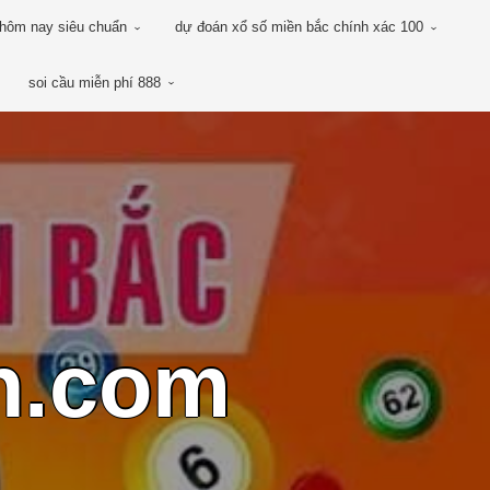
 hôm nay siêu chuẩn
dự đoán xổ số miền bắc chính xác 100
soi cầu miễn phí 888
n.com