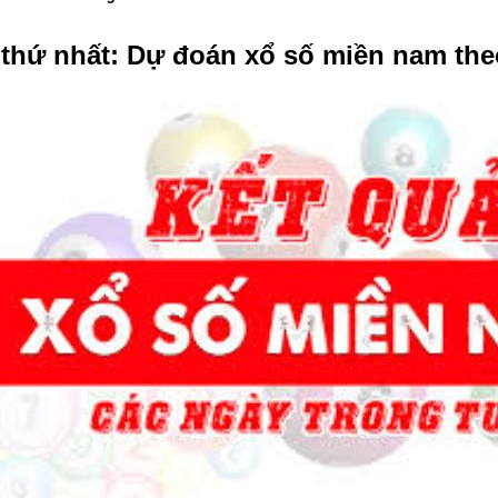
thứ nhất: Dự đoán xổ số miền nam the