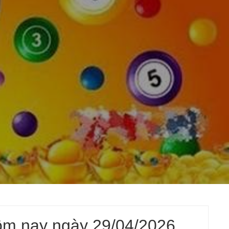
ôm nay ngày 29/04/2026