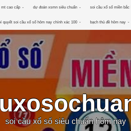
u mt cao cấp
dự đoán xsmn siêu chuẩn
soi cầu xổ số miền bắc
bí quyết soi cầu xổ số hôm nay chính xác 100
bạch thủ đề hôm nay
auxosochua
soi cầu xổ số siêu chuẩn hôm nay