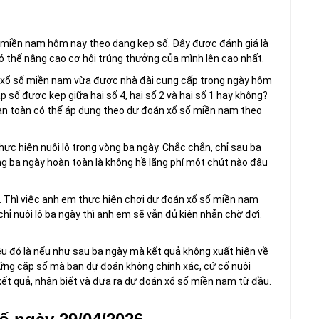
ố miền nam hôm nay theo dạng kẹp số. Đây được đánh giá là
 thể nâng cao cơ hội trúng thưởng của mình lên cao nhất.
quả xổ số miền nam vừa được nhà đài cung cấp trong ngày hôm
 số được kẹp giữa hai số 4, hai số 2 và hai số 1 hay không?
hoàn toàn có thể áp dụng theo dự đoán xổ số miền nam theo
thực hiện nuôi lô trong vòng ba ngày. Chắc chắn, chỉ sau ba
ng ba ngày hoàn toàn là không hề lãng phí một chút nào đâu
. Thì việc anh em thực hiện chơi dự đoán xổ số miền nam
hỉ nuôi lô ba ngày thì anh em sẽ vẫn đủ kiên nhẫn chờ đợi.
iều đó là nếu như sau ba ngày mà kết quả không xuất hiện về
những cặp số mà bạn dự đoán không chính xác, cứ cố nuôi
kết quả, nhận biết và đưa ra dự đoán xổ số miền nam từ đầu.