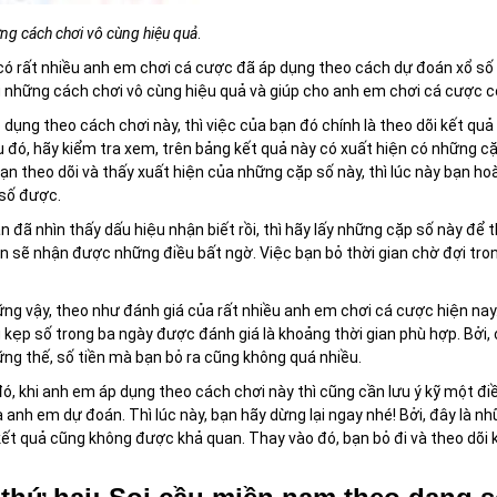
ững cách chơi vô cùng hiệu quả
.
 có rất nhiều anh em chơi cá cược đã áp dụng theo cách dự đoán xổ s
 những cách chơi vô cùng hiệu quả và giúp cho anh em chơi cá cược có
p dụng theo cách chơi này, thì việc của bạn đó chính là theo dõi kết 
 đó, hãy kiểm tra xem, trên bảng kết quả này có xuất hiện có những cặp
ạn theo dõi và thấy xuất hiện của những cặp số này, thì lúc này bạn 
số được.
n đã nhìn thấy dấu hiệu nhận biết rồi, thì hãy lấy những cặp số này để 
ạn sẽ nhận được những điều bất ngờ. Việc bạn bỏ thời gian chờ đợi tro
ng vậy, theo như đánh giá của rất nhiều anh em chơi cá cược hiện nay
kẹp số trong ba ngày được đánh giá là khoảng thời gian phù hợp. Bởi, c
ng thế, số tiền mà bạn bỏ ra cũng không quá nhiều.
đó, khi anh em áp dụng theo cách chơi này thì cũng cần lưu ý kỹ một đ
 anh em dự đoán. Thì lúc này, bạn hãy dừng lại ngay nhé! Bởi, đây là 
kết quả cũng không được khả quan. Thay vào đó, bạn bỏ đi và theo dõi 