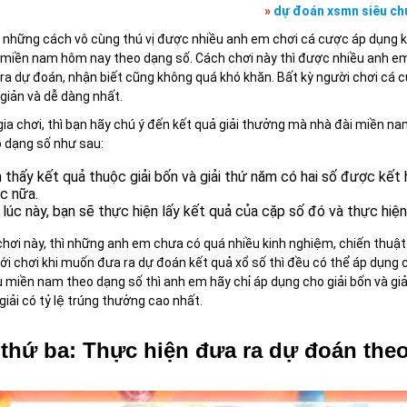
»
dự đoán xsmn siêu ch
 những cách vô cùng thú vị được nhiều anh em chơi cá cược áp dụng k
 miền nam hôm nay theo dạng số. Cách chơi này thì được nhiều anh em đ
ra dự đoán, nhận biết cũng không quá khó khăn. Bất kỳ người chơi cá
giản và dễ dàng nhất.
gia chơi, thì bạn hãy chú ý đến kết quả giải thưởng mà nhà đài miền na
 dạng số như sau:
 thấy kết quả thuộc giải bốn và giải thứ năm có hai số được kết 
c nữa.
 lúc này, bạn sẽ thực hiện lấy kết quả của cặp số đó và thực hiện
chơi này, thì những anh em chưa có quá nhiều kinh nghiệm, chiến thuật
i chơi khi muốn đưa ra dự đoán kết quả xổ số thì đều có thể áp dụng cá
u miền nam theo dạng số thì anh em hãy chỉ áp dụng cho giải bốn và giả
 giải có tỷ lệ trúng thưởng cao nhất.
thứ ba: Thực hiện đưa ra dự đoán theo