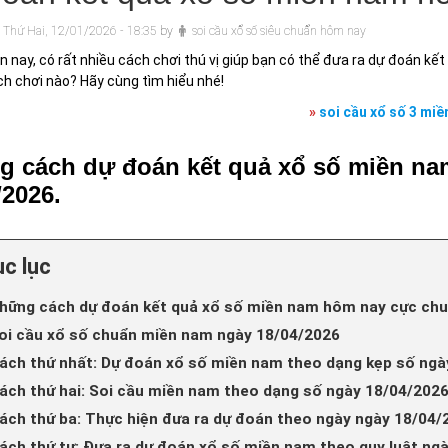
:
Thứ Hai, 12/01/2026 - 18:35
by
soi cầu xổ số siêu chuẩn hôm nay
n nay, có rất nhiều cách chơi thú vị giúp bạn có thể đưa ra dự đoán kế
h chơi nào? Hãy cùng tìm hiểu nhé!
»
soi cầu xổ số 3 miề
g cách dự đoán kết quả xổ số miền n
/2026.
c lục
hững cách dự đoán kết quả xổ số miền nam hôm nay cực chu
oi cầu xổ số chuẩn miền nam ngày 18/04/2026
ách thứ nhất: Dự đoán xổ số miền nam theo dạng kẹp số ngà
ách thứ hai: Soi cầu miền nam theo dạng số ngày 18/04/2026
ách thứ ba: Thực hiện đưa ra dự đoán theo ngày ngày 18/04/
ách thứ tư: Đưa ra dự đoán xổ số miền nam theo quy luật ng