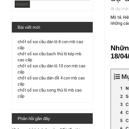
Search
đã câp nhật
Mô tả: Hiệ
những các
Bài viết mới
chốt số soi cầu dàn lô 8 con mb cao
Nhữn
cấp
chốt số soi cầu bạch thủ lô kép mb
18/04
cao cấp
chốt số soi cầu dàn lô 10 con mb cao
cấp
Mụ
chốt số soi cầu dàn đề 4 con mb cao
cấp
N
chốt số soi cầu song thủ lô mb cao
S
cấp
C
C
Phản hồi gần đây
C
C