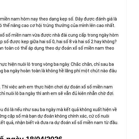
ố miền nam hôm nay theo dạng kẹp số. Đây được đánh giá là
 thể nâng cao cơ hội trúng thưởng của mình lên cao nhất.
quả xổ số miền nam vừa được nhà đài cung cấp trong ngày hôm
 số được kẹp giữa hai số 0, hai số 8 và hai số 2 hay không?
hoàn toàn có thể áp dụng theo dự đoán xổ số miền nam theo
thực hiện nuôi lô trong vòng ba ngày. Chắc chắn, chỉ sau ba
ng ba ngày hoàn toàn là không hề lãng phí một chút nào đâu
. Thì việc anh em thực hiện chơi dự đoán xổ số miền nam
hỉ nuôi lô ba ngày thì anh em sẽ vẫn đủ kiên nhẫn chờ đợi.
iều đó là nếu như sau ba ngày mà kết quả không xuất hiện về
những cặp số mà bạn dự đoán không chính xác, cứ cố nuôi
kết quả, nhận biết và đưa ra dự đoán xổ số miền nam từ đầu.