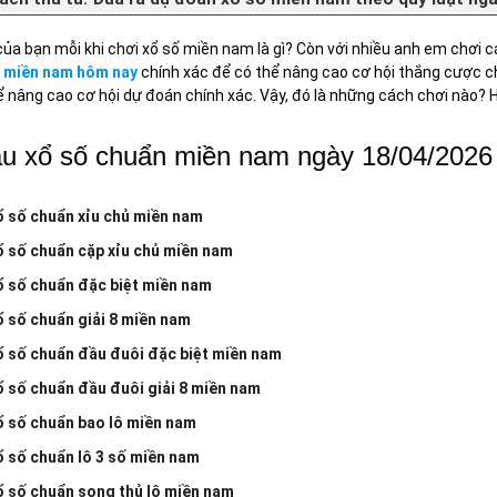
của bạn mỗi khi chơi xổ số miền nam là gì? Còn với nhiều anh em chơ
ố miền nam hôm nay
chính xác để có thể nâng cao cơ hội thắng cược cho
ể nâng cao cơ hội dự đoán chính xác. Vậy, đó là những cách chơi nào? 
ầu xổ số chuẩn miền nam ngày 18/04/2026
ổ số chuẩn xỉu chủ miền nam
ổ số chuẩn cặp xỉu chủ miền nam
ổ số chuẩn đặc biệt miền nam
ổ số chuẩn giải 8 miền nam
ổ số chuẩn đầu đuôi đặc biệt miền nam
ổ số chuẩn đầu đuôi giải 8 miền nam
ổ số chuẩn bao lô miền nam
ổ số chuẩn lô 3 số miền nam
ổ số chuẩn song thủ lô miền nam