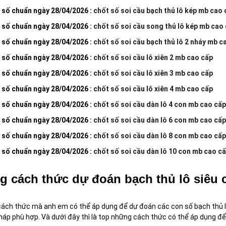
số chuẩn ngày 28/04/2026 :
chốt số soi cầu bạch thủ lô kép mb cao 
số chuẩn ngày 28/04/2026 :
chốt số soi cầu song thủ lô kép mb cao
số chuẩn ngày 28/04/2026 :
chốt số soi cầu bạch thủ lô 2 nháy mb c
số chuẩn ngày 28/04/2026 :
chốt số soi cầu lô xiên 2 mb cao cấp
số chuẩn ngày 28/04/2026 :
chốt số soi cầu lô xiên 3 mb cao cấp
số chuẩn ngày 28/04/2026 :
chốt số soi cầu lô xiên 4 mb cao cấp
số chuẩn ngày 28/04/2026 :
chốt số soi cầu dàn lô 4 con mb cao cấp
số chuẩn ngày 28/04/2026 :
chốt số soi cầu dàn lô 6 con mb cao cấp
số chuẩn ngày 28/04/2026 :
chốt số soi cầu dàn lô 8 con mb cao cấp
số chuẩn ngày 28/04/2026 :
chốt số soi cầu dàn lô 10 con mb cao c
 cách thức dự đoán bạch thủ lô siêu 
cách thức mà anh em có thể áp dụng để dự đoán các con số bạch thủ l
áp phù hợp. Và dưới đây thì là top những cách thức có thể áp dụng đ