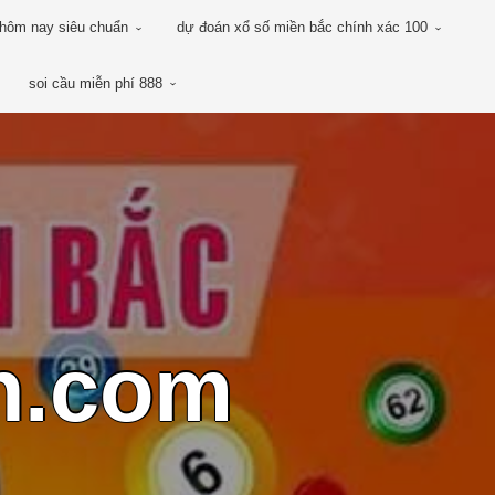
 hôm nay siêu chuẩn
dự đoán xổ số miền bắc chính xác 100
soi cầu miễn phí 888
n.com