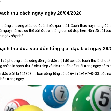
a.
 bạch thủ cách ngày ngày 28/04/2026
 những phương pháp dự đoán hiệu quả nhất. Cách thức này mang đến m
ỗi ngày mà vừa có thể bắt được những con số đẹp hơn. Nên để bắt bạc
ch ngày này nhé.
 bạch thủ dựa vào dồn tổng giải đặc biệt ngày 28/
t về phương pháp cộng dồn giải đặc biệt để soi cầu bạch thủ lô chưa? A
g chính là bạch thủ lô siêu đẹp và siêu chuẩn để nuôi trong ngày hôm n
ải đặc biệt là 121808 thì bạn cộng tổng sẽ có 6+7+2+1+7+0=33. Lúc này
chốt trong ngày.