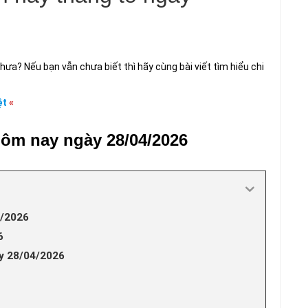
hưa? Nếu bạn vẫn chưa biết thì hãy cùng bài viết tìm hiểu chi
ệt
«
hôm nay ngày 28/04/2026
4/2026
6
y 28/04/2026