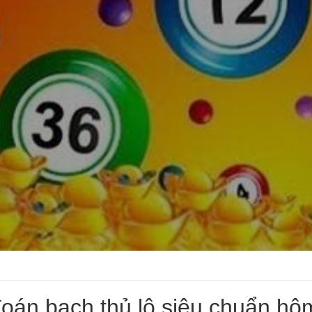
oán bạch thủ lô siêu chuẩn hô