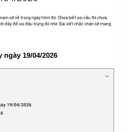
nam sẽ về trong ngày hôm đó. Chưa biết soi cầu thì chưa
ới đây để soi đâu trúng đó nhé. Bài viết chắc chắn sẽ mang
y ngày 19/04/2026
6
gày 19/04/2026
26