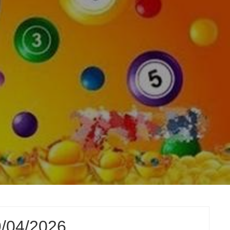
9/04/2026