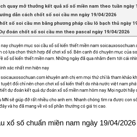
ịch quay mở thưởng kết quả xổ số miền nam theo tuần ngày 
ướng dẫn cách chốt số soi cầu mn ngày 19/04/2026
hốt số soi cầu mn bằng phương pháp cầu lô bạch thủ ngày 1
Dự đoán chốt số soi cầu mn theo pascal ngày 19/04/2026
nay chuyên mục soi cầu xổ số kiến thiết miền nam soicauxosochuan.c
m có lựa chọn thích hợp để chơi xổ số. Bên cạnh đó chuyên mục của 
về xổ số kiến thiết miền nam. Những ngày đã qua nhằm đem tới cái nhì
hính xác nhất mn hiện nay
 soicauxosochuan.com khuyên anh chị em mọi thứ chỉ là tham khảo khô
à tuyệt đối chỉ nên chọn chơi xổ số kiến thiết do nhà nước việt nam p
i tiết dự đoán kết quả dự đoán xổ số miền nam hôm nay. Mọi người hãy cl
ầu MN sẽ giúp đỡ rất nhiều cho anh em. Nhanh chóng tìm ra được con s
 đây và họ đã mang về vô số phần thưởng có giá trị cao.
ầu xổ số chuẩn miền nam ngày 19/04/2026