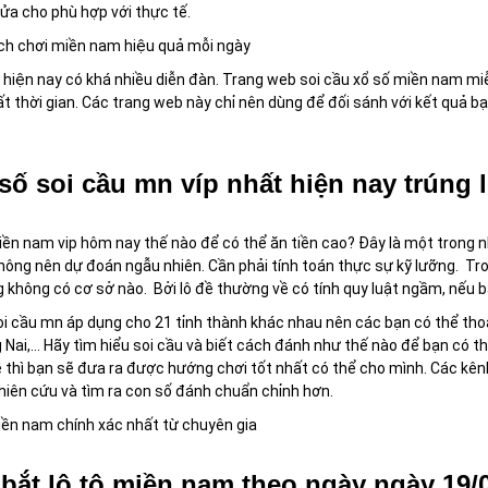
sửa cho phù hợp với thực tế.
h chơi miền nam hiệu quả mỗi ngày
, hiện nay có khá nhiều diễn đàn. Trang web soi cầu xổ số miền nam miễ
ất thời gian. Các trang web này chỉ nên dùng để đối sánh với kết quả b
số soi cầu mn víp nhất hiện nay trúng 
iền nam vip hôm nay thế nào để có thể ăn tiền cao? Đây là một trong n
hông nên dự đoán ngẫu nhiên. Cần phải tính toán thực sự kỹ lưỡng. Tr
 không có cơ sở nào. Bởi lô đề thường về có tính quy luật ngầm, nếu bạ
oi cầu mn áp dụng cho 21 tỉnh thành khác nhau nên các bạn có thể tho
g Nai,… Hãy tìm hiểu soi cầu và biết cách đánh như thế nào để bạn có t
 thì bạn sẽ đưa ra được hướng chơi tốt nhất có thể cho mình. Các kênh
hiên cứu và tìm ra con số đánh chuẩn chỉnh hơn.
iền nam chính xác nhất từ chuyên gia
bắt lô tô miền nam theo ngày ngày 19/