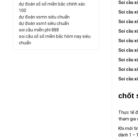
Soi cầu x
dự đoán xổ số miền bắc chính xác
100
Soi cầu x
dự đoán xsmn siêu chuẩn
Soi cầu x
dự đoán xsmt siêu chuẩn
soi cầu miễn phí 888
Soi cầu x
soi cầu xổ số miền bắc hôm nay siêu
Soi cầu x
chuẩn
Soi cầu x
Soi cầu x
Soi cầu x
Soi cầu x
chốt 
Thực tế đ
tham gia v
Khi mới t
dành 1 – 