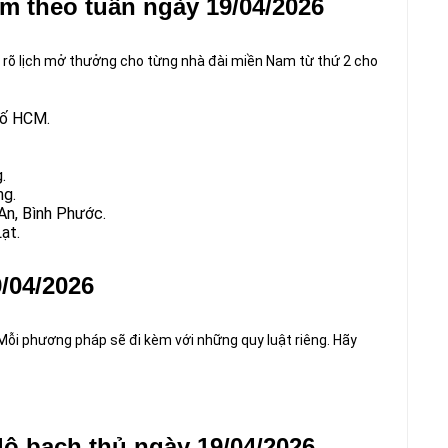
m theo tuần ngày 19/04/2026
 rõ lịch mở thưởng cho từng nhà đài miền Nam từ thứ 2 cho
hố HCM.
.
ng.
An, Bình Phước.
ạt.
/04/2026
Mỗi phương pháp sẽ đi kèm với những quy luật riêng. Hãy
ô bạch thủ ngày 19/04/2026