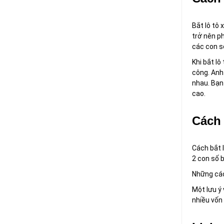
Bắt lô tô
trở nên p
các con s
Khi bắt l
công. Anh
nhau. Bạn
cao.
Cách 
Cách bắt l
2 con số 
Những các
Một lưu ý
nhiều vốn