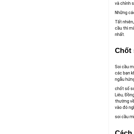
và chỉnh 
Những các
Tất nhiên
cầu thì m
nhất.
Chốt 
Soi cầu m
các bạn k
ngẫu hứng
chốt số s
Liêu, Đồn
thường về
vào đó ng
soi cầu m
Cách 