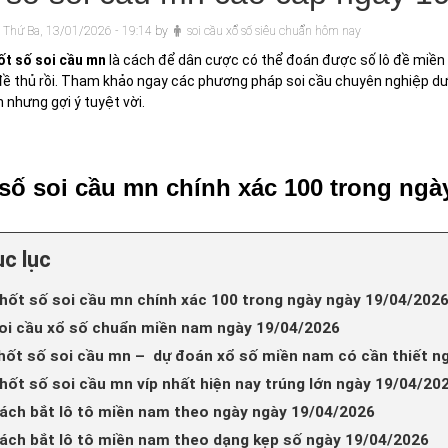
:
Thứ Ba, 13/01/2026 - 19:14
by
soi cầu xổ số siêu chuẩn hôm nay
ốt số soi cầu mn
là cách để dân cược có thể đoán được số lô đề miền 
ô đề thủ rồi. Tham khảo ngay các phương pháp soi cầu chuyên nghiệp dư
n nhưng gợi ý tuyệt vời.
số soi cầu mn chính xác 100 trong ngà
c lục
hốt số soi cầu mn chính xác 100 trong ngày ngày 19/04/202
oi cầu xổ số chuẩn miền nam ngày 19/04/2026
hốt số soi cầu mn – dự đoán xổ số miền nam có cần thiết n
hốt số soi cầu mn víp nhất hiện nay trúng lớn ngày 19/04/20
ách bắt lô tô miền nam theo ngày ngày 19/04/2026
ách bắt lô tô miền nam theo dạng kẹp số ngày 19/04/2026