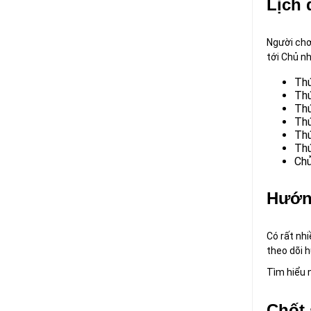
Lịch 
Người chơ
tới Chủ n
Thứ
Thứ
Thứ
Thứ
Thứ
Thứ
Chủ
Hướng
Có rất nh
theo dõi 
Tìm hiểu 
Chốt 