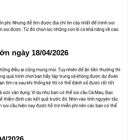
n phí. Nhưng để tìm được địa chỉ tin cậy nhất để mình soi
ạn soi được. Từ đó chọn lọc những con lô có khả năng về cao
lớn ngày 18/04/2026
hững điều ai cũng mong mỏi. Tuy nhiên để ăn tiền thưởng thì
ong quá trình chơi bạn hãy tập trung và không được dự đoán
n tìm ra sau khi thống kê thì có thể đánh số được rất tốt.
ả sức vận dụng. Ví dụ như bạn có thể soi cầu Cà Mau, Bạc
hể thẩm định các kết quả trước đó. Nhìn vào tính nguyên tắc
 soi cầu hiện nay được hỗ trợ miễn phí nên các bạn có thể
04/2026