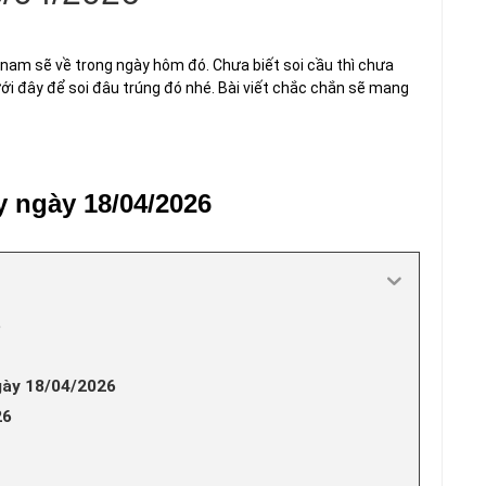
nam sẽ về trong ngày hôm đó. Chưa biết soi cầu thì chưa
ới đây để soi đâu trúng đó nhé. Bài viết chắc chắn sẽ mang
y ngày 18/04/2026
6
gày 18/04/2026
26