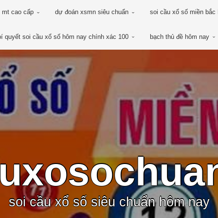
u mt cao cấp
dự đoán xsmn siêu chuẩn
soi cầu xổ số miền bắc
bí quyết soi cầu xổ số hôm nay chính xác 100
bạch thủ đề hôm nay
auxosochua
soi cầu xổ số siêu chuẩn hôm nay