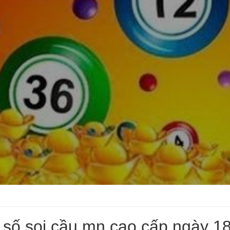
 số soi cầu mn cao cấp ngày 1