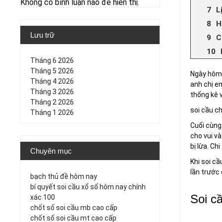
Không có bình luận nào để hiển thị.
L
H
Lưu trữ
C
Tháng 6 2026
Tháng 5 2026
Ngày hôm 
Tháng 4 2026
anh chị e
Tháng 3 2026
thống kê 
Tháng 2 2026
soi cầu c
Tháng 1 2026
Cuối cùng
cho vui v
bị lừa. Ch
Chuyên mục
Khi soi c
lần trước
bạch thủ đề hôm nay
bí quyết soi cầu xổ số hôm nay chính
Soi c
xác 100
chốt số soi cầu mb cao cấp
chốt số soi cầu mt cao cấp