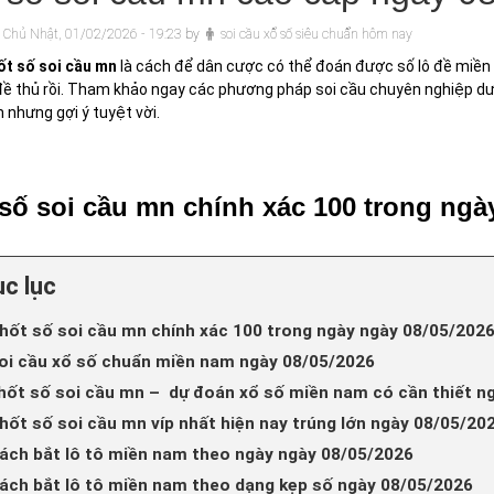
:
Chủ Nhật, 01/02/2026 - 19:23
by
soi cầu xổ số siêu chuẩn hôm nay
ốt số soi cầu mn
là cách để dân cược có thể đoán được số lô đề miền 
ô đề thủ rồi. Tham khảo ngay các phương pháp soi cầu chuyên nghiệp dư
n nhưng gợi ý tuyệt vời.
số soi cầu mn chính xác 100 trong ngà
c lục
hốt số soi cầu mn chính xác 100 trong ngày ngày 08/05/202
oi cầu xổ số chuẩn miền nam ngày 08/05/2026
hốt số soi cầu mn – dự đoán xổ số miền nam có cần thiết n
hốt số soi cầu mn víp nhất hiện nay trúng lớn ngày 08/05/20
ách bắt lô tô miền nam theo ngày ngày 08/05/2026
ách bắt lô tô miền nam theo dạng kẹp số ngày 08/05/2026