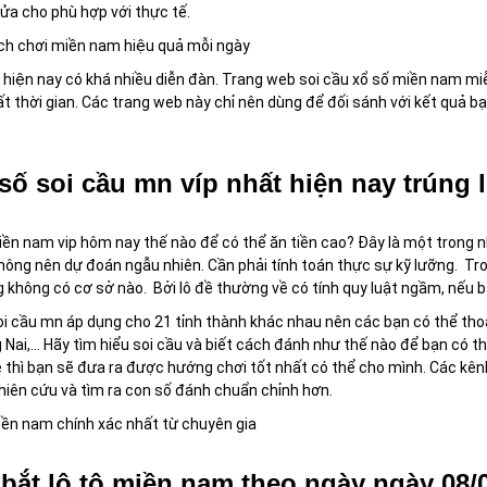
sửa cho phù hợp với thực tế.
h chơi miền nam hiệu quả mỗi ngày
, hiện nay có khá nhiều diễn đàn. Trang web soi cầu xổ số miền nam miễ
ất thời gian. Các trang web này chỉ nên dùng để đối sánh với kết quả b
số soi cầu mn víp nhất hiện nay trúng 
iền nam vip hôm nay thế nào để có thể ăn tiền cao? Đây là một trong n
hông nên dự đoán ngẫu nhiên. Cần phải tính toán thực sự kỹ lưỡng. Tr
 không có cơ sở nào. Bởi lô đề thường về có tính quy luật ngầm, nếu bạ
oi cầu mn áp dụng cho 21 tỉnh thành khác nhau nên các bạn có thể tho
g Nai,… Hãy tìm hiểu soi cầu và biết cách đánh như thế nào để bạn có t
 thì bạn sẽ đưa ra được hướng chơi tốt nhất có thể cho mình. Các kênh
hiên cứu và tìm ra con số đánh chuẩn chỉnh hơn.
iền nam chính xác nhất từ chuyên gia
bắt lô tô miền nam theo ngày ngày 08/