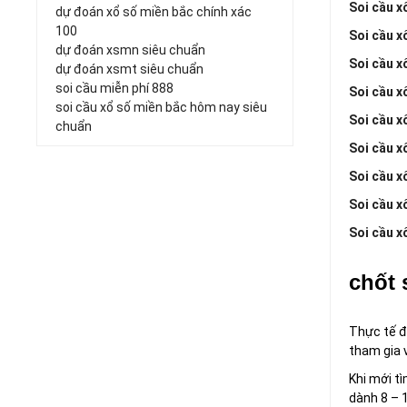
Soi cầu x
dự đoán xổ số miền bắc chính xác
100
Soi cầu x
dự đoán xsmn siêu chuẩn
Soi cầu x
dự đoán xsmt siêu chuẩn
soi cầu miễn phí 888
Soi cầu x
soi cầu xổ số miền bắc hôm nay siêu
Soi cầu x
chuẩn
Soi cầu x
Soi cầu x
Soi cầu x
Soi cầu x
chốt 
Thực tế đ
tham gia v
Khi mới t
dành 8 – 