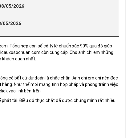
08/05/2026
8/05/2026
om. Tổng hợp con số có tỷ lệ chuẩn xác 90% qua đó giúp
soicauxosochuan.com còn cung cấp. Cho anh chị em những
n khách quan nhất.
ng có bất cứ dự đoán là chắc chắn. Anh chị em chỉ nên đọc
hát hàng. Như thế mới mang tính hợp pháp và phòng tránh việc
ick vào link bên trên.
ố phát tài. Điều đó thực chất đã được chứng minh rất nhiều