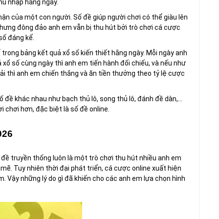
thu nhập hằng ngày.
hận của một con người. Số đề giúp người chơi có thể giàu lên
nhưng đông đảo anh em vẫn bị thu hút bởi trò chơi cá cược
số đáng kể.
 trong bảng kết quả xổ số kiến thiết hằng ngày. Mỗi ngày anh
 xổ số cùng ngày thì anh em tiến hành đối chiếu, và nếu như
iải thì anh em chiến thắng và ăn tiền thưởng theo tỷ lệ cược
ố đề khác nhau như bạch thủ lô, song thủ lô, đánh đề dàn,…
chơi hơn, đặc biệt là số đề online.
026
ố đề truyền thống luôn là một trò chơi thu hút nhiều anh em
ẽ. Tuy nhiên thời đại phát triển, cá cược online xuất hiện
ệm. Vậy những lý do gì đã khiến cho các anh em lựa chọn hình