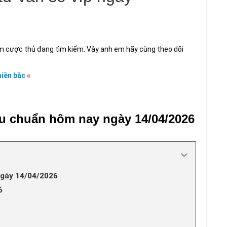
m cược thủ đang tìm kiếm. Vậy anh em hãy cùng theo dõi
miền bắc
«
êu chuẩn hôm nay ngày 14/04/2026
ngày 14/04/2026
6