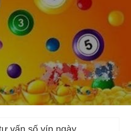
tư vấn số víp ngày