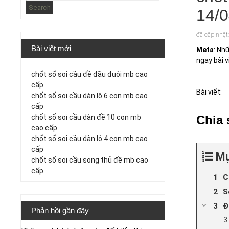
Search
14/
đã câp nhật
Bài viết mới
Meta
: Nh
ngay bài v
chốt số soi cầu đề đầu đuôi mb cao
cấp
Bài viết:
chốt số soi cầu dàn lô 6 con mb cao
cấp
chốt số soi cầu dàn đề 10 con mb
Chia 
cao cấp
chốt số soi cầu dàn lô 4 con mb cao
cấp
Mụ
chốt số soi cầu song thủ đề mb cao
cấp
C
S
Đ
Phản hồi gần đây