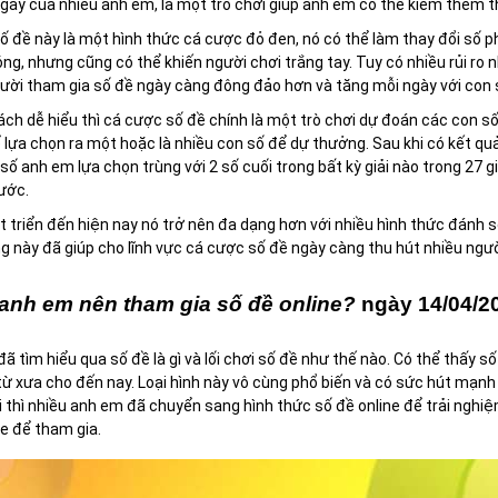
ngày của nhiều anh em, là một trò chơi giúp anh em có thể kiếm thêm 
số đề này là một hình thức cá cược đỏ đen, nó có thể làm thay đổi số p
ng, nhưng cũng có thể khiến người chơi trắng tay. Tuy có nhiều rủi ro 
gười tham gia số đề ngày càng đông đảo hơn và tăng mỗi ngày với con 
ách dễ hiểu thì cá cược số đề chính là một trò chơi dự đoán các con số
 lựa chọn ra một hoặc là nhiều con số để dự thưởng. Sau khi có kết quả
số anh em lựa chọn trùng với 2 số cuối trong bất kỳ giải nào trong 27 g
rước.
t triển đến hiện nay nó trở nên đa dạng hơn với nhiều hình thức đánh s
 này đã giúp cho lĩnh vực cá cược số đề ngày càng thu hút nhiều người 
 anh em nên tham gia số đề online?
ngày 14/04/2
ã tìm hiểu qua số đề là gì và lối chơi số đề như thế nào. Có thể thấy s
ừ xưa cho đến nay. Loại hình này vô cùng phổ biến và có sức hút mạnh m
i thì nhiều anh em đã chuyển sang hình thức số đề online để trải nghi
ne để tham gia.