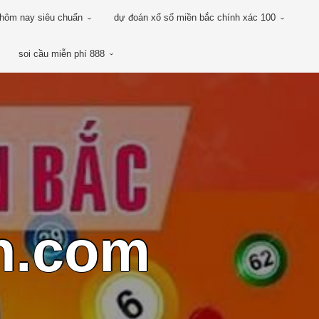
 hôm nay siêu chuẩn
dự đoán xổ số miền bắc chính xác 100
soi cầu miễn phí 888
n.com