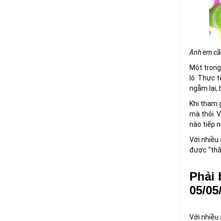
Anh em cần 
Một trong
lô. Thực t
ngẫm lại,
Khi tham 
mà thôi. 
nào tiếp 
Với nhiều
được “thắ
Phải 
05/05
Với nhiều