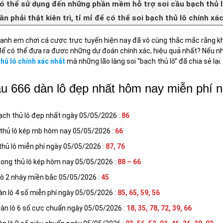
ó thể sử dụng đến những phần mềm hỗ trợ soi cầu bạch thủ l
ần phải thật kiên trì, tỉ mỉ để có thể soi bạch thủ lô chính x
 anh em chơi cá cược trực tuyến hiện nay đã vô cùng thắc mắc rằng khi
để có thể đưa ra được những dự đoán chính xác, hiệu quả nhất? Nếu 
thủ lô chính xác nhất
mà những lão làng soi “bạch thủ lô” đã chia sẻ lại.
ầu 666 dàn lô đẹp nhất hôm nay miễn phí 
ạch thủ lô đẹp nhất ngày 05/05/2026 :
86
thủ lô kép mb hôm nay 05/05/2026 :
66
thủ lô miễn phí ngày 05/05/2026 :
87, 76
ong thủ lô kép hôm nay 05/05/2026 :
88 – 66
lô 2 nháy miền bắc 05/05/2026 :
45
àn lô 4 số miễn phí ngày 05/05/2026 :
85, 65, 59, 56
àn lô 6 số cực chuẩn ngày 05/05/2026 :
18, 35, 78, 72, 39, 66