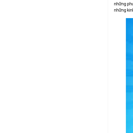
những phư
những kin