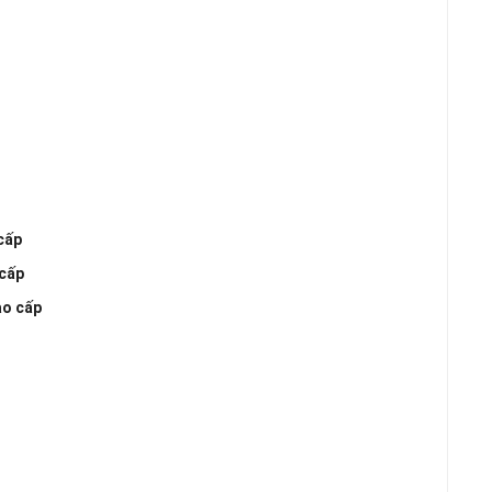
cấp
 cấp
ao cấp