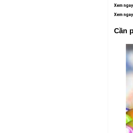
Xem ngay 
Xem ngay 
Cần p