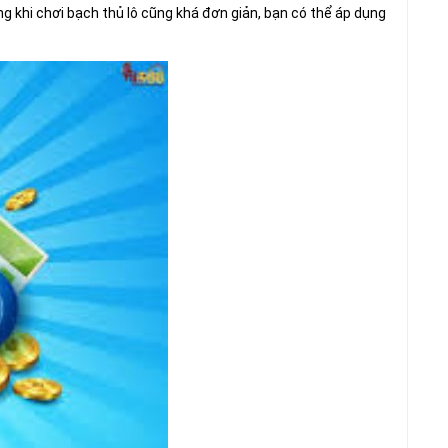
 khi chơi bạch thủ lô cũng khá đơn giản, bạn có thể áp dụng