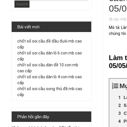
Search
05/
đã câp nhật
Bài viết mới
Mô tả: Là
chúng tôi 
chốt số soi cầu đề đầu đuôi mb cao
cấp
chốt số soi cầu dàn lô 6 con mb cao
Làm t
cấp
05/05
chốt số soi cầu dàn đề 10 con mb
cao cấp
chốt số soi cầu dàn lô 4 con mb cao
cấp
Mụ
chốt số soi cầu song thủ đề mb cao
cấp
L
S
C
Phản hồi gần đây
P