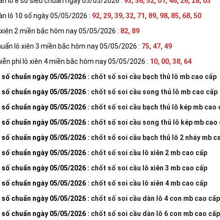
àn lô 8 số siêu chuẩn ngày 05/05/2026 :
93, 56, 52, 01, 46, 26, 28, 03
àn lô 10 số ngày 05/05/2026 :
92, 29, 39, 32, 71, 89, 98, 85, 68, 50
ô xiên 2 miền bắc hôm nay 05/05/2026 :
82, 89
huẩn lô xiên 3 miền bắc hôm nay 05/05/2026 :
75, 47, 49
iễn phí lô xiên 4 miền bắc hôm nay 05/05/2026 :
10, 00, 38, 64
số chuẩn ngày 05/05/2026 :
chốt số soi cầu bạch thủ lô mb cao cấp
số chuẩn ngày 05/05/2026 :
chốt số soi cầu song thủ lô mb cao cấp
số chuẩn ngày 05/05/2026 :
chốt số soi cầu bạch thủ lô kép mb cao 
số chuẩn ngày 05/05/2026 :
chốt số soi cầu song thủ lô kép mb cao
số chuẩn ngày 05/05/2026 :
chốt số soi cầu bạch thủ lô 2 nháy mb c
số chuẩn ngày 05/05/2026 :
chốt số soi cầu lô xiên 2 mb cao cấp
số chuẩn ngày 05/05/2026 :
chốt số soi cầu lô xiên 3 mb cao cấp
số chuẩn ngày 05/05/2026 :
chốt số soi cầu lô xiên 4 mb cao cấp
số chuẩn ngày 05/05/2026 :
chốt số soi cầu dàn lô 4 con mb cao cấp
số chuẩn ngày 05/05/2026 :
chốt số soi cầu dàn lô 6 con mb cao cấp