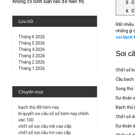
Không có bình luận nào để hiển thị.
C
C
Lưu trữ
Rất nhiều
những gì 
Tháng 6 2026
soi bạch 
Tháng 5 2026
Tháng 4 2026
Soi c
Tháng 3 2026
Tháng 2 2026
Tháng 1 2026
Chốt số b
Cầu bạch 
Song thủ 
Chuyên mục
Dự đoán s
bạch thủ đề hôm nay
Bạch thủ 
bí quyết soi cầu xổ số hôm nay chính
Chốt số d
xác 100
Dự đoán d
chốt số soi cầu mb cao cấp
chốt số soi cầu mt cao cấp