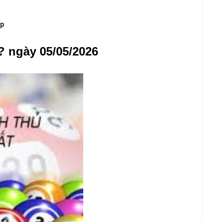
ấp
? ngày 05/05/2026