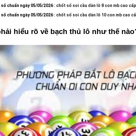
số chuẩn ngày 05/05/2026 :
chốt số soi cầu dàn lô 8 con mb cao cấp
số chuẩn ngày 05/05/2026 :
chốt số soi cầu dàn lô 10 con mb cao c
hải hiểu rõ về bạch thủ lô như thế nào