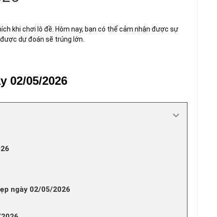
ích khi chơi lô đề. Hôm nay, bạn có thể cảm nhận được sự
được dự đoán sẽ trúng lớn.
y 02/05/2026
026
ẹp ngày 02/05/2026
/2026