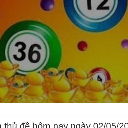
 thủ đề hôm nay ngày 02/05/2