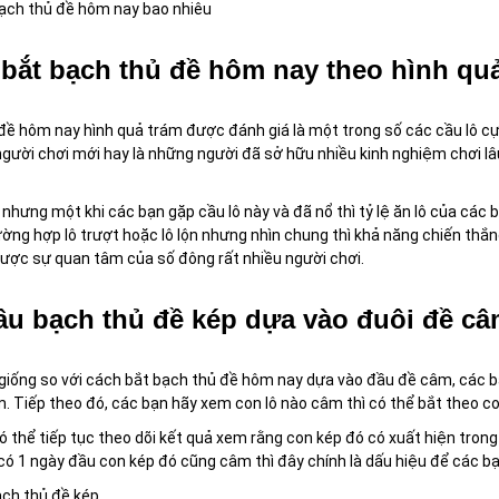
bạch thủ đề hôm nay bao nhiêu
bắt bạch thủ đề hôm nay theo hình quả
đề hôm nay hình quả trám được đánh giá là một trong số các cầu lô cực
người chơi mới hay là những người đã sở hữu nhiều kinh nghiệm chơi l
 nhưng một khi các bạn gặp cầu lô này và đã nổ thì tỷ lệ ăn lô của các
rường hợp lô trượt hoặc lô lộn nhưng nhìn chung thì khả năng chiến thắ
ược sự quan tâm của số đông rất nhiều người chơi.
ầu bạch thủ đề kép dựa vào đuôi đề câ
giống so với cách bắt bạch thủ đề hôm nay dựa vào đầu đề câm, các b
m. Tiếp theo đó, các bạn hãy xem con lô nào câm thì có thể bắt theo co
ó thể tiếp tục theo dõi kết quả xem rằng con kép đó có xuất hiện trong
có 1 ngày đầu con kép đó cũng câm thì đây chính là dấu hiệu để các bạn
ạch thủ đề kép