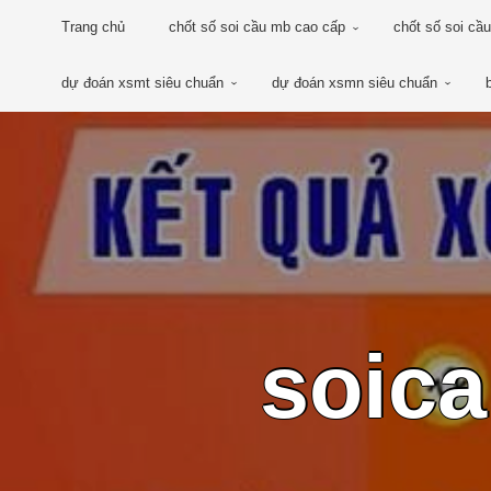
Skip
Trang chủ
chốt số soi cầu mb cao cấp
chốt số soi cầ
to
content
dự đoán xsmt siêu chuẩn
dự đoán xsmn siêu chuẩn
soic